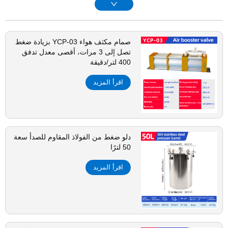
صمام مكثف هواء YCP-03 بزيادة ضغط
تصل إلى 3 مرات، أقصى معدل تدفق
400 لتر/دقيقة
اقرأ المزيد
دلو ضغط من الفولاذ المقاوم للصدأ سعة
50 لترًا
اقرأ المزيد