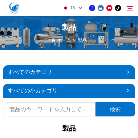
JA
製品
製品
ホーム
>
製品
検索
当社について
すべてのカテゴリ
ニュース
すべての小カテゴリ
KONTAKUTO US
検索
製品