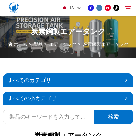
JA
炭素鋼製エアータンク
製品
ホーム
>
製品
>
エアータンク
>
炭素鋼製エアータンク
検索
当社について
ニュース
すべてのカテゴリ
KONTAKUTO US
すべての小カテゴリ
検索
炭素鋼製エアータンク