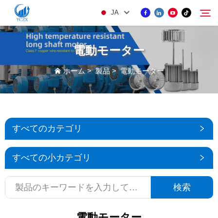
JA
電動モーター
製品
ホーム
>
製品
>
電動モーター
検索
当社について
ニュース
すべてのカテゴリ
KONTAKUTO US
すべての小カテゴリ
検索
電動モーター