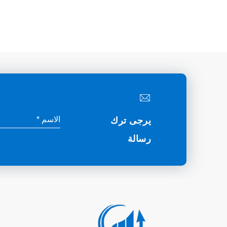
يرجى ترك
رسالة