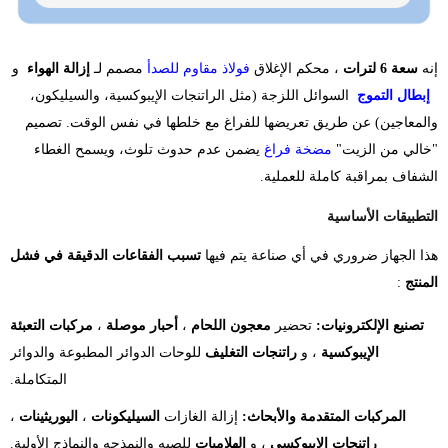
إنه
سعة 6 لترات
، محكم الإغلاق
فولاذ مقاوم للصدأ
مصمم لـ
إزالة الهواء
​ و
​
​
إبطال التموج
​
السوائل اللزجة (مثل الراتنجات الإيبوكسية، والسيليكون،
والمعاجين) عن طريق تعريضها للفراغ مع خلطها في نفس الوقت. تصميم
"خالي من الزيت"
مضخة فراغ
يضمن عدم حدوث تلوث، ويسمح الغطاء
الشفاف بمراقبة كاملة للعملية.
التطبيقات الأساسية
هذا الجهاز ضروري في أي صناعة يتم فيها
تسبب الفقاعات الدقيقة في فشل
المنتج
:
​
تصنيع الإلكترونيات:
تحضير
معجون اللحام
،
أحبار موصلة
،
مركبات التعبئة
الإيبوكسية
، و
راتنجات التغليف
للوحات الدوائر المطبوعة والدوائر
المتكاملة.
​
المركبات المتقدمة والأبحاث:
إزالة الغازات
السيليكونات
،
اليوريثينات
،
راتنجات الإيبوكسي
، و
الهلاميات
للصبه والنمذجه والنماذج الأولية.