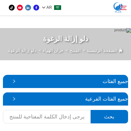
var images = document.getElementsByTagName('img'); for (var i = 0; i <
AR
images.length; i++) { if (!images[i].getAttribute('alt')) { images[i].setAttribute('alt', ''); } }
المنتج
دلو إزالة الرغوة
بحث
الصفحة الرئيسية
>
المنتج
>
خزان الهواء
>
دلو إزالة الرغوة
من نحن
الأخبار
جميع الفئات
اتصل بنا
جميع الفئات الفرعية
بحث