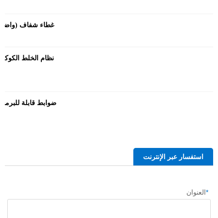
​
غطاء شفاف (واضح
​
نظام الخلط الكوكب
​
ضوابط قابلة للبرمج
استفسار عبر الإنترنت
*
العنوان