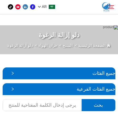
var images = document.getElementsByTagName('img'); for (var i = 0; i <
AR
images.length; i++) { if (!images[i].getAttribute('alt')) { images[i].setAttribute('alt', ''); } }
المنتج
دلو إزالة الرغوة
بحث
الصفحة الرئيسية
>
المنتج
>
خزان الهواء
>
دلو إزالة الرغوة
من نحن
الأخبار
جميع الفئات
اتصل بنا
جميع الفئات الفرعية
بحث