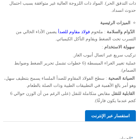
ذات التدفق الحر). المواد ذات اللزوجة العالية غير متوافقة بسبب احتمال
حدوث انسداد.
⭐ ​
الميزات الرئيسية
​
الدّوام والسلامة
: ملحوم
فولاذ مقاوم للصدأ
يضمن الأداء الخالي من
التسرب تحت الضغط ويقاوم التآكل الكيميائي.
​
سهولة الاستخدام
:
تركيب سريع عبر اتصال أنبوب الغاز.
عملية تغيير الغراء المبسطة (6 خطوات تشمل تحرير الضغط وضوابط
الصمام).
​
الصيانة الصحية
: سطح الفولاذ المقاوم للصدأ الملساء يسمح بتنظيف سهل،
وهو أمر بالغ الأهمية في التطبيقات الطبية وذات الصلة بالطعام.
​
القابلية للنقل
مقابض متكاملة للنقل (على الرغم من أن الوزن حوالي 6
كجم عندما يكون فارغًا).
استفسار عبر الإنترنت
*
العنوان