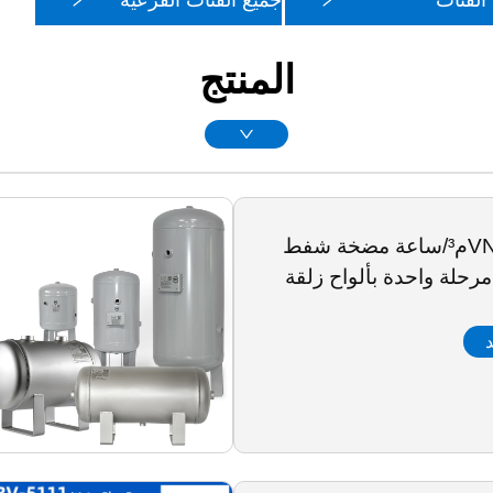
الفئات
جميع الفئات الفرعية
المنتج
VN-0020 20م³/ساعة مضخة شفط
مرحلة واحدة بألواح زلقة
د