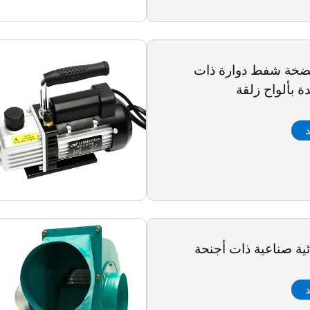
YX- مضخة شفط دوارة ذات
ة بألواح زلقة
د
ية صناعية ذات أجنحة
د