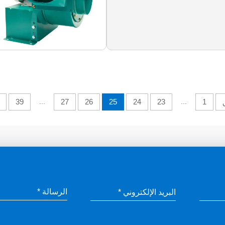
39
...
27
26
25
24
23
...
1