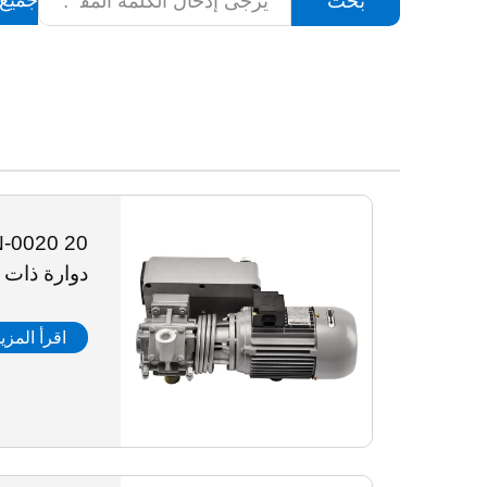
جميع 
بحث
دوارة ذات 
اقرأ المزي