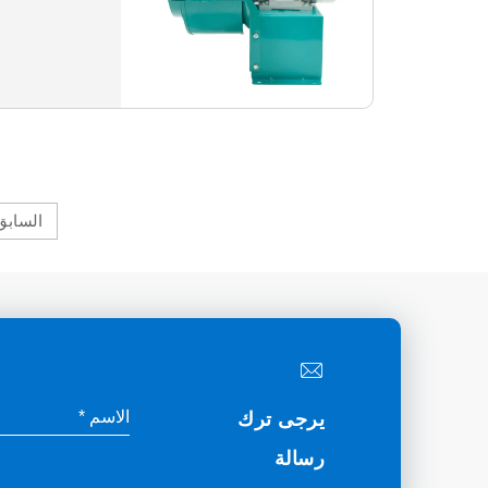
السابق
يرجى ترك
رسالة