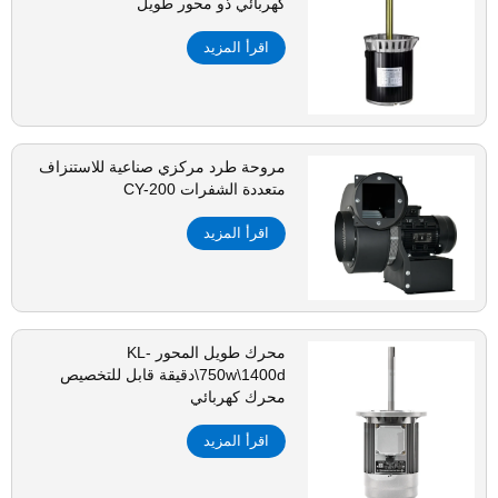
كهربائي ذو محور طويل
اقرأ المزيد
مروحة طرد مركزي صناعية للاستنزاف
متعددة الشفرات CY-200
اقرأ المزيد
محرك طويل المحور KL-
750w\1400d\دقيقة قابل للتخصيص
محرك كهربائي
اقرأ المزيد