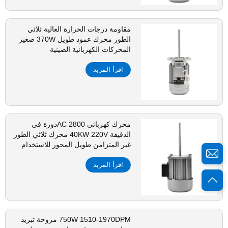
مقاومة درجات الحرارة العالية ثلاثي
الطور محرك عمود طويل 370W صغير
المحركات الكهربائية الصينية
اقرأ المزيد
محرك كهربائي AC 2800دورة في
الدقيقة 40KW 220V محرك ثلاثي الطور
غير المتزامن طويل المحور للاستخدام
في الفرن والتبريد
اقرأ المزيد
750W 1510-1970DPM مروحة تبريد