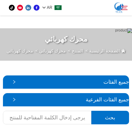
var images = document.getElementsByTagName('img'); for (var i = 0; i <
AR
images.length; i++) { if (!images[i].getAttribute('alt')) { images[i].setAttribute('alt', ''); } }
المنتج
محرك كهربائي
بحث
الصفحة الرئيسية
>
المنتج
>
محرك كهربائي
>
محرك كهربائي
من نحن
الأخبار
جميع الفئات
اتصل بنا
جميع الفئات الفرعية
بحث