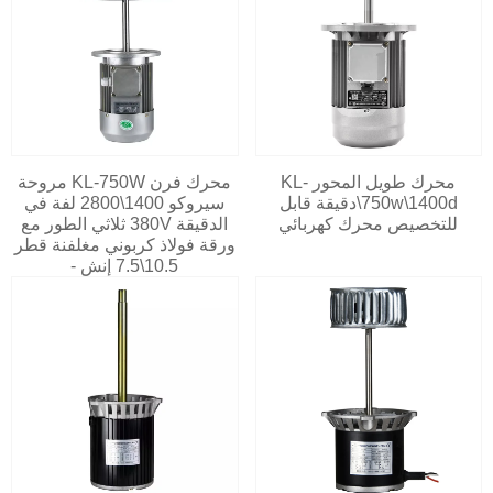
محرك طويل المحور KL-
محرك فرن KL-750W مروحة
750w\1400d\دقيقة قابل
سيروكو 1400\2800 لفة في
للتخصيص محرك كهربائي
الدقيقة 380V ثلاثي الطور مع
ورقة فولاذ كربوني مغلفنة قطر
10.5\7.5 إنش -