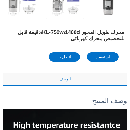
محرك طويل المحور KL-750w\1400d\دقيقة قابل
للتخصيص محرك كهربائي
استفسار
اتصل بنا
الوصف
وصف المنتج