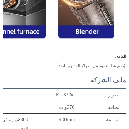
المادة: 
يُصنع هذا العمود من الفولاذ المقاوم للصدأ 
ملف الشركة
الطراز
KL-370w
الطاقة
370وات
السرعة
1400rpm
2800دورة في
الدقيقة