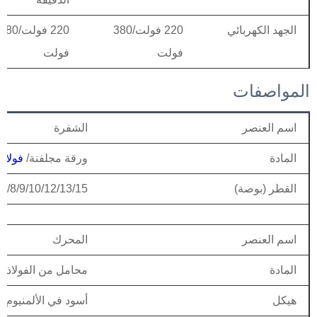
الجهد الكهربائي
220 فولت/380
220 فولت/380
فولت
فولت
المواصفات
اسم العنصر
الشفرة
المادة
ورقة مجلفنة/
فولاذ
القطر (بوصة)
.5/8/9/10/12/13/15"
اسم العنصر
المحرك
المادة
محامل من الفولاذ ال
هيكل
أسود في الألمنيوم / 