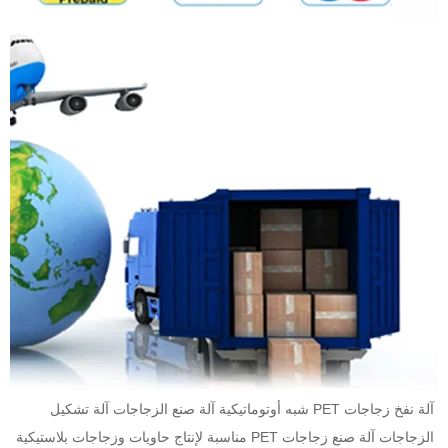
آلة نفخ زجاجات PET شبه أوتوماتيكية آلة صنع الزجاجات آلة تشكيل 
الزجاجات آلة صنع زجاجات PET مناسبة لإنتاج حاويات وزجاجات بلاستيكية 