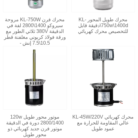
محرك طويل المحور KL-
محرك فرن KL-750W مروحة
750w\1400d\دقيقة قابل
سيروكو 1400\2800 لفة في
للتخصيص محرك كهربائي
الدقيقة 380V ثلاثي الطور مع
ورقة فولاذ كربوني مغلفنة قطر
10.5\7.5 إنش -
محرك كهربائي KL-45W/220V
موتور محور طويل 120w
عالي المقاومة للحرارة مع
2800/1400 دورة في الدقيقة
عمود طويل
موتور فرن جديد كهربائي ذو
محور طويل