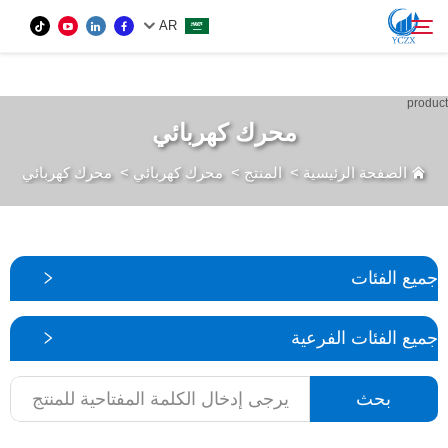
var images = document.getElementsByTagName('img'); for (var i = 0; i <
AR
images.length; i++) { if (!images[i].getAttribute('alt')) { images[i].setAttribute('alt', ''); } }
المنتج
محرك كهربائي
بحث
الصفحة الرئيسية
>
المنتج
>
محرك كهربائي
>
محرك كهربائي
من نحن
الأخبار
جميع الفئات
اتصل بنا
جميع الفئات الفرعية
بحث