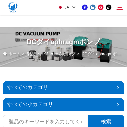
var images = document.getElementsByTagName('img'); for (var i = 0; i <
JA
images.length; i++) { if (!images[i].getAttribute('alt')) { images[i].setAttribute('alt', ''); } }
製品
DCダイaphragmポンプ
検索
当社について
ホーム
>
製品
>
バキュームポンプ
>
DCダイaphragmポンプ
ニュース
KONTAKUTO US
すべてのカテゴリ
すべての小カテゴリ
検索