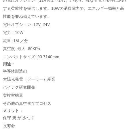
の電圧オプション（12Vおよび24V）があり、異なる電力要件に対応
する柔軟性を提供します。10Wの消費電力で、エネルギー効率と高
性能を兼ね備えています。
電圧オプション: 12V, 24V
電力：10W
流量: 15L／分
真空度: 最大 -80KPa
コンパクトサイズ: 90
71
40mm
用途：
半導体製造の
太陽光発電（ソーラー）産業
ハイテク研究開発
実験室機器
その他の真空依存プロセス
メリット：
保守 費 が 少なく
長寿命