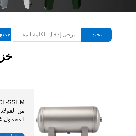
جميع 
بحث
خزا
من الفولاذ 
المحمول غي