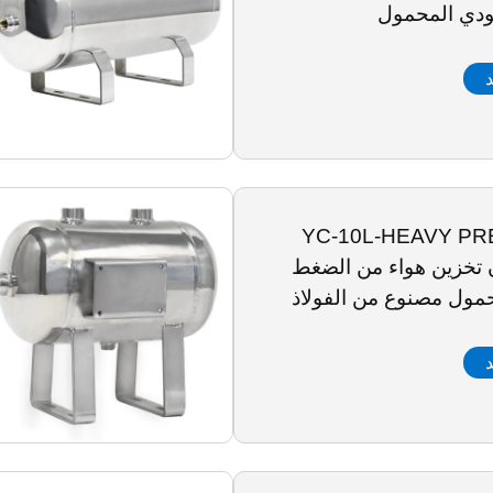
ودي المحمول
د
YC-10L-HEAVY PR
ان تخزين هواء من الضغط
حمول مصنوع من الفولاذ
صدأ
د