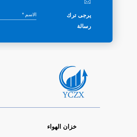
يرجى ترك
رسالة
خزان الهواء