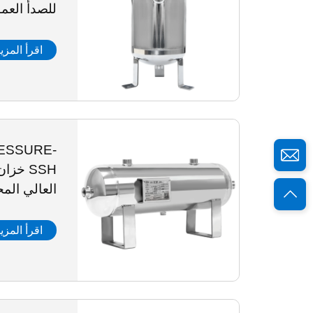
للصدأ العم
اقرأ المزي
ESSURE-
SSH خز
العالي الم
المقاوم لل
اقرأ المزي