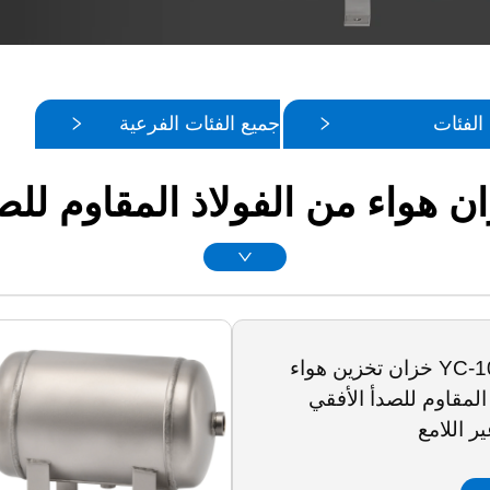
الفئات
جميع الفئات الفرعية
ن هواء من الفولاذ المقاوم للص
YC-10L-SSHM خزان تخزين هواء
المقاوم للصدأ الأفقي
ر اللامع