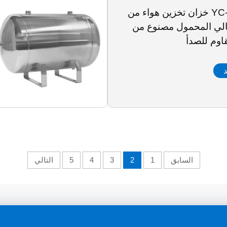
YC-60L-SSH خزان تخزين هواء من
الي المحمول مصنوع من
قاوم للصدأ
د
السابق
1
2
3
4
5
التالي