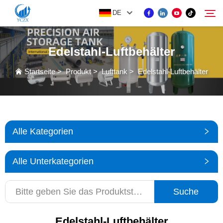
DE
Edelstahl-Luftbehälter
PRODUKT
Startseite
>
Produkt
>
Lufttank
>
Edelstahl-Luftbehälter
Suche
ÜBER UNS
NACHRICHTEN
Alle Kategorien
KONTAKTIEREN SIE UNS
Alle Unterkategorien
Suche
Edelstahl-Luftbehälter