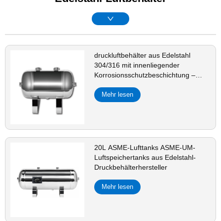
druckluftbehälter aus Edelstahl
304/316 mit innenliegender
Korrosionsschutzbeschichtung –
verhindern Korrosion und
gewährleisten Gasreinheit
Mehr lesen
20L ASME-Lufttanks ASME-UM-
Luftspeichertanks aus Edelstahl-
Druckbehälterhersteller
Mehr lesen