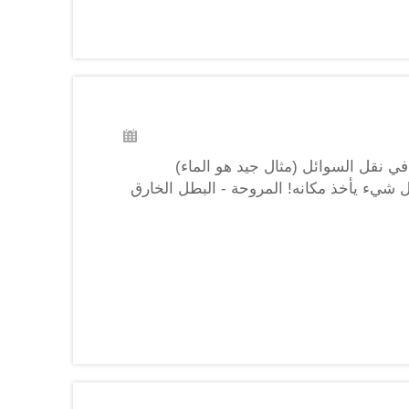
يبًا ك ventilator سحري يساعد في نقل السوائل (مثال جيد هو الماء)
ل شيء يأخذ مكانه! المروحة - البطل الخارق