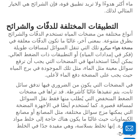
ماء أكثر هدوءًا ولا تريد تطبيق قوة، فإن الشرائح هي الخيار
المثالي لذلك.
التطبيقات المختلفة للدفّات والشرائح
أنواع مختلفة من مضخات المياه تستخدم الدفّات والشرائح
بطرق متنوعة. بمعنى آخر، غالبًا ما تكون الدفّات معلقة في
تلك التي تنقل السوائل لمسافات طويلة
مضخة هواء ميكرو
(فكر في إمدادات المياه) أو التطبيقات ذات الضغط العالي.
يمكن أيضًا استخدامها في المضخات التي يجب أن ترفع
سوائل معينة مثل الماء، مثل تلك الموجودة في برج المياه
حيث يجب على المضخة دفع الماء لأعلى.
في المضخات التي يكون من الضروري فيها تدفق سائل
ثابت، يتم تنفيذها غالبًا كأشرطة. قد تراها في مضخات
الضغط المنخفض التي يُطلب منها فقط نقل السوائل
لمسافة قصيرة. كما تُستخدم أيضًا في الأجهزة المضخة
التي يمكنها مزج سوائل مختلفة، مثل المصانع أو مصانع
الكيماويات حيث غالبًا ما يكون هناك حاجة إلى خلط مواد
خطيرة. إنها تخلط بسلاسة، وهي مفيدة جدًا في الخلط
والدمج.