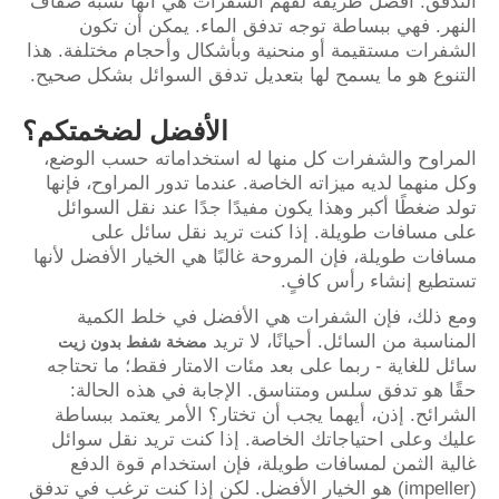
التدفق. أفضل طريقة لفهم الشفرات هي أنها تشبه ضفاف
النهر. فهي ببساطة توجه تدفق الماء. يمكن أن تكون
الشفرات مستقيمة أو منحنية وبأشكال وأحجام مختلفة. هذا
التنوع هو ما يسمح لها بتعديل تدفق السوائل بشكل صحيح.
الأفضل لضخمتكم؟
المراوح والشفرات كل منها له استخداماته حسب الوضع،
وكل منهما لديه ميزاته الخاصة. عندما تدور المراوح، فإنها
تولد ضغطًا أكبر وهذا يكون مفيدًا جدًا عند نقل السوائل
على مسافات طويلة. إذا كنت تريد نقل سائل على
مسافات طويلة، فإن المروحة غالبًا هي الخيار الأفضل لأنها
تستطيع إنشاء رأس كافٍ.
ومع ذلك، فإن الشفرات هي الأفضل في خلط الكمية
المناسبة من السائل. أحيانًا، لا تريد
مضخة شفط بدون زيت
سائل للغاية - ربما على بعد مئات الامتار فقط؛ ما تحتاجه
حقًا هو تدفق سلس ومتناسق. الإجابة في هذه الحالة:
الشرائح. إذن، أيهما يجب أن تختار؟ الأمر يعتمد ببساطة
عليك وعلى احتياجاتك الخاصة. إذا كنت تريد نقل سوائل
غالية الثمن لمسافات طويلة، فإن استخدام قوة الدفع
(impeller) هو الخيار الأفضل. لكن إذا كنت ترغب في تدفق