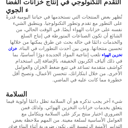
التقدم التكنولوجي في إنتاج خزانات الفضا
ء الجوي
تُظهر بعض المنتجات التي نستخدمها في حياتنا اليومية قدرةً
على التطور مع تقدم وتطور التكنولوجيا. وينطبق الشيء
نفسه على خزانات الهواء أيضًا. في الوقت الحالي، من
الشائع أن تكون الصناعات المتورطة في إنتاج السلع
والخدمات دائمًا في حالة بحث عن طرق يمكنها من خلالها
تحسين منتجاتها. ومن بين أحدث التطورات في البناء،
خزان
تلعب إنتاجية المواد الجديدة دورًا أساسيًا، بما
تخزين الهواء
في ذلك ألياف الكربون الخفيفة، بالإضافة إلى استخدام
كواشف متقدمة تساعد في تتبع ضغط الخزان والعوامل
الأخرى. من خلال ابتكاراتك، تتحسن الأعمال، وتصبح أقل
خطورة مما كانت عليه في الماضي.
السلامة
شيء آخر يجب تذكره هو أن السلامة تظل دائمًا أولوية فيما
يتعلق بخدمات خزانات التخزين الهوائي. ولذلك فمن
الضروري اختيار منتج يركز على السلامة ويتكامل مع
العوامل الأساسية لسلعة معينة. من المهم ملاحظة بعض
التدابير الأمنية الرئيسية التي تكون ضرورية أثناء البناء
خزان