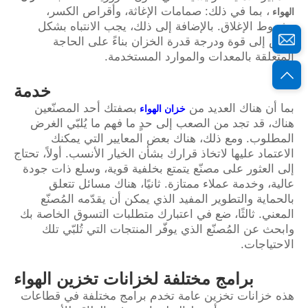
، بما في ذلك: صمامات الإغاثة، وأقراص الكسر،
الهواء
وشروط الإغلاق. بالإضافة إلى ذلك، يجب الانتباه بشكل
خاص إلى قوة ودرجة قدرة الخزان بناءً على الحاجة
المتعلقة بالمعدات والموارد المستخدمة.
خدمة
بما أن هناك العديد من
بصفتك أحد المصنّعين
خزان الهواء
هناك، قد تجد من الصعب إلى حدٍ ما فهم ما يُلبّي الغرض
المطلوب. ومع ذلك، هناك بعض المعايير التي يمكنك
الاعتماد عليها لاتخاذ قرارك بشأن الخيار الأنسب. أولاً، تحتاج
إلى العثور على مصنّع يتمتع بخلفية قوية، وسلع ذات جودة
عالية، وخدمة عملاء ممتازة. ثانيًا، هناك مسائل تتعلق
بالحماية والتطوير المفيد الذي يمكن أن يقدّمه المُصنّع
المعني. ثالثًا، ضع في اعتبارك متطلبات التسوق الخاصة بك
وابحث عن المُصنّع الذي يوفّر المنتجات التي تُلبّي تلك
الاحتياجات.
برامج مختلفة لخزانات تخزين الهواء
هذه خزانات تخزين عامة تخدم برامج مختلفة في قطاعات