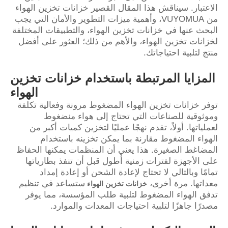
الاعتبار. سيناقش هذا المقال القصير خزانات تخزين الهواء
من VUYOMUA، وأهمية ميزات التطوير والأمان التي يجب
البحث عنها في خزانات تخزين الهواء، والتطبيقات المختلفة
لخزانات تخزين الهواء، والأهم من ذلك؛ العثور على أفضل
منتج لتلبية احتياجاتك.
المزايا المرتبطة باستخدام خزانات تخزين
الهواء
توفر خزانات تخزين الهواء المضغوط مرونة وفعالية تكلفة
وموثوقية للصناعات التي تحتاج إلى هواء منضغوط
لعملياتها. أولاً، تقدم نهجًا عمليًا لتخزين كميات أكبر من
الهواء المضغوط مقارنة بما يمكن تخزينه باستخدام
المضاغط الصغيرة. هذا يعني أن المنظمات يمكنها الحفاظ
على الأجهزة لفترات زمنية أطول قبل أن تنفذ بطارياتها
تمامًا وبالتالي لا تحتاج لإعادة الشحن أو إعادة إمداد
معداتها. مرة أخرى،
ستساعد في تنظيم
خزانات تخزين الهواء
تدفق الهواء المضغوط لتلبية طلب المؤسسة، مما يوفر
مصدرًا جاهزًا لتلبية احتياجات المعدات والموارد.