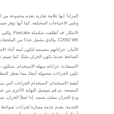
المزايا: إنها علامة تجارية تقدم مجموعة من
وتلبي الاحتياجات المختلفة. كما أنها توفر ضمانًا لمدة 3 سنوات عل
الابتكار: ق
C2002 WK، والذي يشمل عددًا من الملحقات لبرامج مختلفة.
الأمان: خزاناتهم مصممة لتكون آمنة أثناء ا
الضاغط عندما يكون الخزان مليئًا. كما سيتم
الاستفادة: خزاناته سهلة الاستخدام. ستكون
تكون الخزانات محمولة أيضًا، مما يجعل التنقل 
كيفية الاستخدام: لاستخدام الخزانات التي 
المضخة. ثم قم بتوصيل النهاية الأخرى من خر
ودع الخزان يمتلئ بسببه. إذا امتلأ الخزان، سي
الخدمة: يقدم خدمة ممتازة لخزانات ضواغط ال