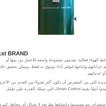
1st BRAND
ط الهواء فعالية. يقدمون مجموعة واسعة للاختيار من بينها أو
م خزاناتهم وإنتاجها لتوفير أداء موثوق به فقط. ويمكن تحقيق ذلك
أو خدماتهم.
متوفرة للشراء. كما اعتمدوا أيضًا تقنية Smart Control، التي تمتلك القدرة على تقليل
استخدام، يتم تصميمها وإنشاؤها بطريقة لا تشكل أي مخاطر كبيرة