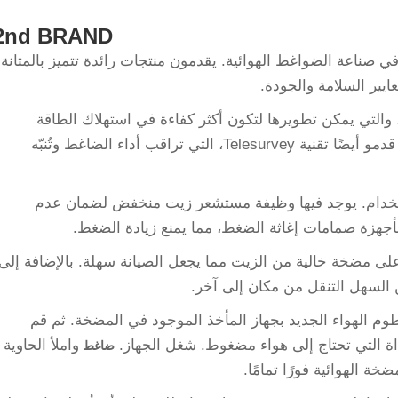
2nd BRAND
 في صناعة الضواغط الهوائية. يقدمون منتجات رائدة تتميز بالمتانة
ايير السلامة والجودة.
لابتكار: يحتوي على ميزات قدمتها سلسلة R، والتي يمكن تطويرها لتكون أكثر كفاءة في استهلاك الطاقة
مقارنة بالعديد من ضواغط البيئة الأخرى. كما قدمو أيضًا تقنية Telesurvey، التي تراقب أداء الضاغط وتُنبّه
لاستخدام. يوجد فيها وظيفة مستشعر زيت منخفض لضمان عدم
جهزة صمامات إغاثة الضغط، مما يمنع زيادة الضغط.
على مضخة خالية من الزيت مما يجعل الصيانة سهلة. بالإضافة إلى
ن السهل التنقل من مكان إلى آخر.
وم الهواء الجديد بجهاز المأخذ الموجود في المضخة. ثم قم
داة التي تحتاج إلى هواء مضغوط. شغل الجهاز.
واملأ الحاوية
ضاغط
ة الهوائية فورًا تمامًا.