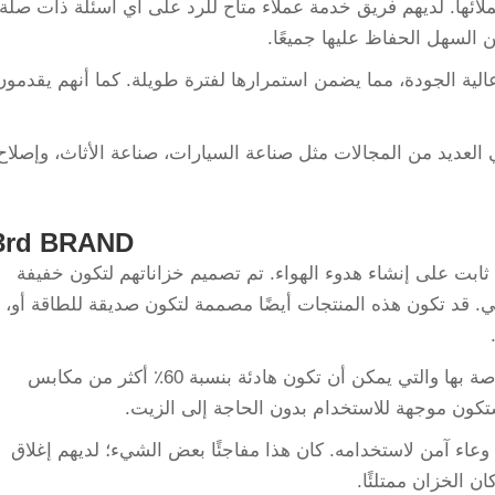
Ingerso حلول مثالية لعملائها. لديهم فريق خدمة عملاء متاح للرد على أي أسئلة ذات صلة
 السهل الحفاظ عليها جميعًا.
الية الجودة، مما يضمن استمرارها لفترة طويلة. كما أنهم يقدمون
 العديد من المجالات مثل صناعة السيارات، صناعة الأثاث، وإصلاح
3rd BRAND
ثابت على إنشاء هدوء الهواء. تم تصميم خزاناتهم لتكون خفيفة
ي. قد تكون هذه المنتجات أيضًا مصممة لتكون صديقة للطاقة أو،
الابتكار: لقد أطلقتها سلسلة Ultra Calm الخاصة بها والتي يمكن أن تكون هادئة بنسبة 60٪ أكثر من مكابس
 وعاء آمن لاستخدامه. كان هذا مفاجئًا بعض الشيء؛ لديهم إغلاق
ن الخزان ممتلئًا.