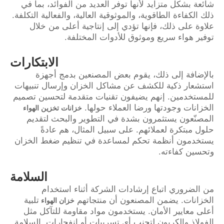
شائعة بشكل متزايد لأنها توفر العديد من الفوائد، بما في
ذلك الكفاءة الطاقوية، والموثوقية العالية، والفعالية التكلفة.
علاوة على ذلك، فإنها تؤدي إلى إنتاجية أعلى من خلال
توفير هواء سريع وموثوق للأدوات المختلفة.
الابتكارات
بالإضافة إلى ذلك، يقوم بعض المصنعين بدمج أجهزة
استشعار ذكية للكشف عن مشاكل الخزان وإرسال تنبيهات
للمستخدمين. إنهم يضيفون تقنيات متقدمة لتحسين تصميم
الخزانات وجودتها ورضا العملاء حولها.
خزانات تخزين الهواء
المصنّعون يستثمرون بشدة في التطوير والبحث لتقديم
حلول مبتكرة لعملائهم. على سبيل المثال، هم عادةً
يستخدمون أنظمة تحكم لمساعدة في تنظيم ضغط الخزان
وتحسين كفاءته.
السلامة
من الضروري اتباع إرشادات الشركة أثناء استخدام
الخزانات. يضمن المصنعون أن منتجاتهم
تلبية
خزان الهواء
أعلى معايير الأمان. يستخدمون مواد مقاومة للتآكل مثل
الفولاذ والكربون لتجنب أي تسريبات أو انفجارات. السلامة