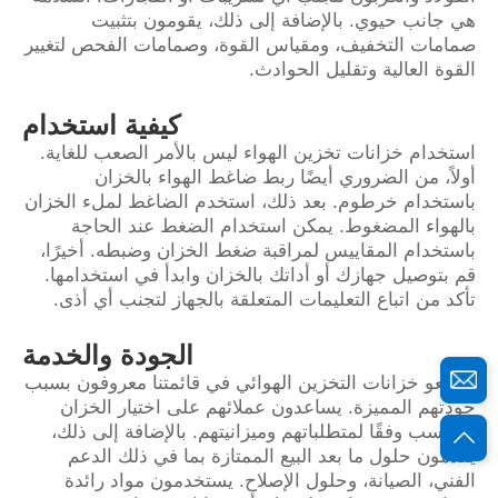
هي جانب حيوي. بالإضافة إلى ذلك، يقومون بتثبيت
صمامات التخفيف، ومقياس القوة، وصمامات الفحص لتغيير
القوة العالية وتقليل الحوادث.
كيفية استخدام
استخدام خزانات تخزين الهواء ليس بالأمر الصعب للغاية.
أولاً، من الضروري أيضًا ربط ضاغط الهواء بالخزان
باستخدام خرطوم. بعد ذلك، استخدم الضاغط لملء الخزان
بالهواء المضغوط. يمكن استخدام الضغط عند الحاجة
باستخدام المقاييس لمراقبة ضغط الخزان وضبطه. أخيرًا،
قم بتوصيل جهازك أو أداتك بالخزان وابدأ في استخدامها.
تأكد من اتباع التعليمات المتعلقة بالجهاز لتجنب أي أذى.
الجودة والخدمة
مصنّعو خزانات التخزين الهوائي في قائمتنا معروفون بسبب
جودتهم المميزة. يساعدون عملائهم على اختيار الخزان
المناسب وفقًا لمتطلباتهم وميزانيتهم. بالإضافة إلى ذلك،
يقدمون حلول ما بعد البيع الممتازة بما في ذلك الدعم
الفني، الصيانة، وحلول الإصلاح. يستخدمون مواد رائدة