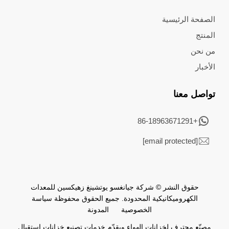
الصفحة الرئيسية
المنتج
من نحن
الأخبار
تواصل معنا
+86-18963671291
[email protected]
حقوق النشر © شركة جيانغسو يوتشينغ زهيكسين للمعدات
الكهروميكانيكية المحدودة. جميع الحقوق محفوظة
سياسة
الخصوصية
المدونة
مصنّع محترف لخزانات الهواء ويقدّم خدمات تصنيع خزانات استقبال