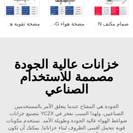
صمام مكثف VBA40A-04GN سلسلة VBA صمام مكثف بزيادة ضغط تصل إلى مرتين
مضخة هواء YCJ-03-G بزيادة ضغط 3 مرات مع خزان تخزين هواء سعة 20 لترًا
مضخة تقوية هواء YCP-7.5-G بسعة 7.5 مرات مع خزان تخزين هواء سعة 20 لترًا
خزانات عالية الجودة
مصممة للاستخدام
الصناعي
الجودة هي المفتاح عندما يتعلق الأمر بالمستخدمين
الصناعيين، ولهذا السبب نفخر في YCZX بتصنيع خزانات
ضواغط الهواء عالية الجودة وطويلة الأمد. نستخدم مكونات
قوية تتحمل أقسى الظروف لبناء خزاناتنا. يمكنك أن تكون