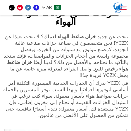
AR
شركات تصنيع خزانات ضواغط
الهواء
المنتج
تبحث عن جديد
خزان ضاغط الهواء
لعملك؟ لا تبحث بعيدًا عن
بحث
YCZX! نحن متخصصون في صناعة خزانات صناعية عالية
الجودة، كمصنع موثوق مع سنوات من الخبرة. وبفضل
من نحن
مجموعة واسعة من أحجام الخزانات والمواصفات، فإنك ستجد
بالتأكيد ما تحتاجه. والأفضل من ذلك؟ لدينا أيضًا
خزان ضاغط
هواء رخيص
للبيع. واصل القراءة لمعرفة ميزة خاصة عن ما
الأخبار
يجعل YCZX فريدة جدًا!
في YCZX ندرك أن الخيارات الخدمية الميسورة التكلفة أمر
اتصل بنا
أساسي لتوفيرها لعملائنا. ولهذا السبب نوفر للمشترين بالجملة
خزانات ضواغط هواء بأسعار معقولة. سواء كنت ترغب في
استبدال الخزانات القديمة أو تحتاج إلى مخزون إضافي، فإن
YCZX مستعدة لك. أسعار معقولة: نقدم أسعارًا تنافسية حتى
تتمكن من الحصول على الأفضل من عالمين.