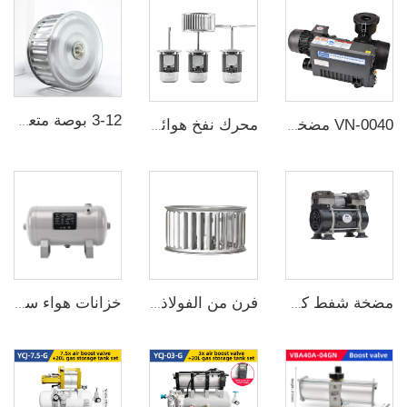
3-12 بوصة متعددة الأجنحة عجلة مروحة طردية ورقة زنكية غطاء المروحة
VN-0040 مضخة شفط دوارة بالألواح والمزيج الزيتي
محرك نفخ هوائي 750W لمدفأة، مجموعة محرك مروحة تبريد لمدفأة، اللحام بإعادة الذوبان، المرجل، الأفران النفقية
مضخة شفط كهربائية صغيرة بالجملة VN-50 أداء عالٍ وضوضاء منخفضة
فرن من الفولاذ المقاوم للصدأ 304 مروحة مقاومة لدرجات الحرارة العالية بعجلة سirocco
خزانات هواء سعة 7 لتر مصنوعة من الفولاذ الكربوني بشهادة CE A1 من مصنّع صيني لخزانات الهواء