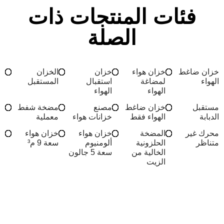
فئات المنتجات ذات
الصلة
خزان ضاغط
خزان هواء
خزان
الخزان
الهواء
لمضاغة
استقبال
المستقبل
الهواء
الهواء
مستقبل
خزان ضاغط
مصنع
مضخة شفط
الدبابة
الهواء فقط
خزانات هواء
معملية
محرك غير
المضخة
خزان هواء
خزان هواء
متناظر
الحلزونية
ألومنيوم
سعة 9 م³
الخالية من
سعة 5 جالون
الزيت