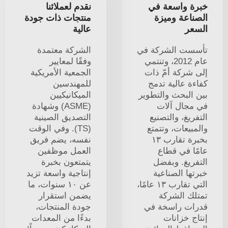
خبرة واسعة في
نقدم لعملائنا
الصناعة وميزة
منتجات ذات جودة
السعر
عالية
تأسست الشركة في
الشركة معتمدة
عام 2012، وتنتمي
وفقًا لمعايير
إلى شركة أمّ ذات
الجمعية الأمريكية
كفاءة عالية تدمج
للمهندسين
بين البحث والتطوير
الميكانيكيين
في مجال آلات
(ASME) وشهادة
التفريغ، والتصنيع
التصديق الصينية
والمبيعات، وتتمتع
(TS). وفي الوقت
بخبرة تقارب ١٣
نفسه، يضم فريق
عامًا في قطاع
العمل موظفين
التفريغ. وبفضل
يتمتعون بخبرة
خبرتها الصناعية
إنتاجية واسعة تزيد
التي تقارب ١٣ عامًا،
عن ١٠ سنوات، ما
تمتلك الشركة
يضمن استقرار
قدرات راسخة في
جودة المنتجات،
إنتاج خزانات
بدءًا من المعدات