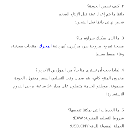
٢. كيف نضمن الجودة؟ 
دائمًا ما يتم إعداد عينة قبل الإنتاج الضخم؛ 
فحص نهائي دائمًا قبل الشحن؛ 
3. ما الذي يمكنك شراؤه منا؟ 
مضخة تفريغ، مروحة طرد مركزي، كهربائية 
المحرك 
،منتجات معدنية، 
وعاء ضغط بسيط 
4. لماذا يجب أن تشتري منا بدلًا من المورِّدين الآخرين؟ 
مخزون المنتج كافٍ، يتم ضمان وقت التسليم، السعر معقول، الجودة 
مضمونة، موظفو الخدمة متصلون على مدار 24 ساعة، يرجى القدوم 
للاستشارة! 
5. ما الخدمات التي يمكننا تقديمها؟ 
شروط التسليم المقبولة: EXW؛ 
العملة المقبولة للدفع:USD,CNY؛ 