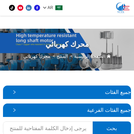
var images = document.getElementsByTagName('img'); for (var i = 0; i <
AR
images.length; i++) { if (!images[i].getAttribute('alt')) { images[i].setAttribute('alt', ''); } }
المنتج
محرك كهربائي
بحث
من نحن
الصفحة الرئيسية
>
المنتج
>
محرك كهربائي
الأخبار
اتصل بنا
جميع الفئات
جميع الفئات الفرعية
بحث