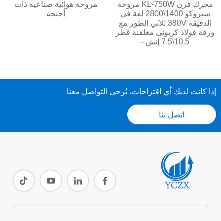
محرك فرن KL-750W مروحة
مروحة هوائية صناعية ذات
سيروكو 1400\2800 لفة في
أجنحة
الدقيقة 380V ثلاثي الطور مع
ورقة فولاذ كربوني مغلفنة قطر
10.5\7.5 إنش -
إذا كانت لديك أي اقتراحات، يُرجى التواصل معنا
اتصل بنا