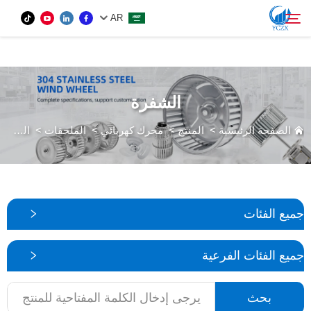
var images = document.getElementsByTagName('img'); for (var i = 0; i <
AR
images.length; i++) { if (!images[i].getAttribute('alt')) { images[i].setAttribute('alt', ''); } }
المنتج
الشفرة
بحث
من نحن
الصفحة الرئيسية
>
المنتج
>
محرك كهربائي
>
الملحقات
>
الشفرة
الأخبار
اتصل بنا
جميع الفئات
جميع الفئات الفرعية
بحث