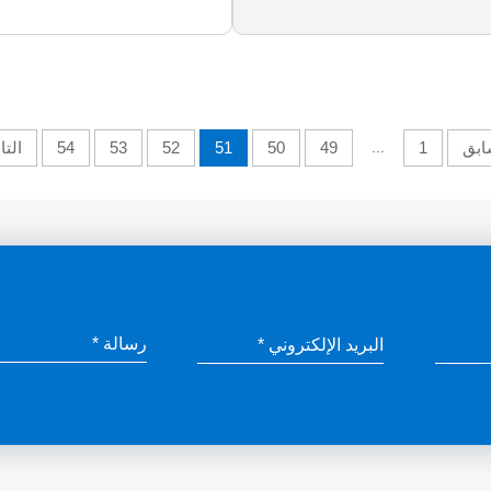
ابق
1
...
49
50
51
52
53
54
التا