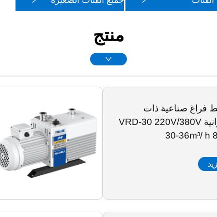
الفئات
جميع الفئات الصغيرة
منتج
فراغ صناعية ذات
مراحل دورانية VRD-30 220V/380V
30-36m³/ h 
يد