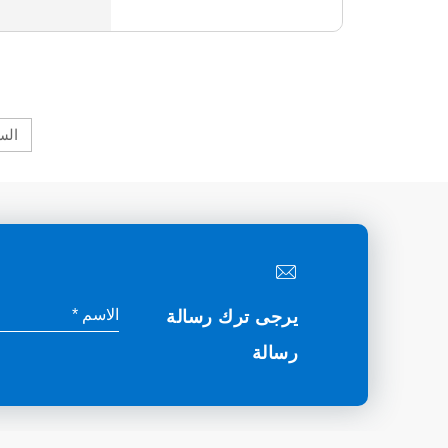
الس
يرجى ترك رسالة
رسالة