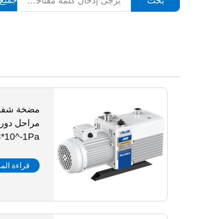
جميع 
بحث
مضخة شفط 
8*10^-1Pa
قراءة المز