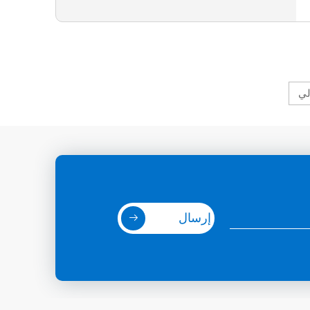
لي
إرسال