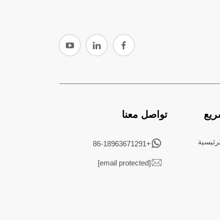
ريع
تواصل معنا
رئيسية
+86-18963671291
[email protected]