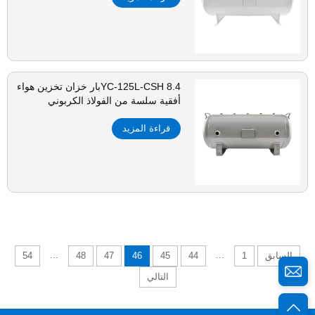
YC-125L-CSH 8.4بار خزان تخزين هواء
أفقية سلسة من الفولاذ الكربوني
قراءة المزيد
...
...
السابق
1
44
45
46
47
48
54
التالي