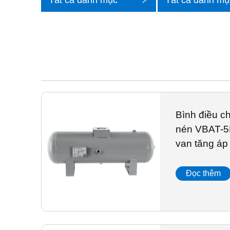
Tất cả danh mục
Tất cả danh mụ
nhỏ
Bình điều ch
nén VBAT-5
van tăng áp
Đọc thêm