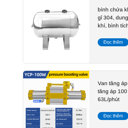
bình chứa k
gỉ 304, dung
khí, bình tíc
Đọc thêm
Van tăng áp
tăng áp 100 
63L/phút
Đọc thêm