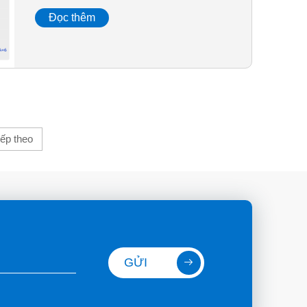
Đọc thêm
iếp theo
GỬI