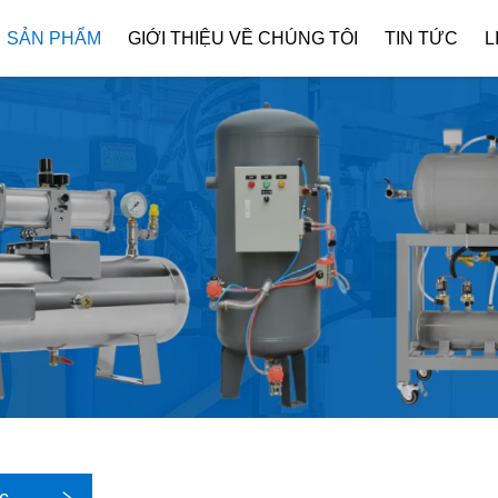
SẢN PHẨM
GIỚI THIỆU VỀ CHÚNG TÔI
TIN TỨC
L
Giới Thiệu Công Ty
Tải Xuố