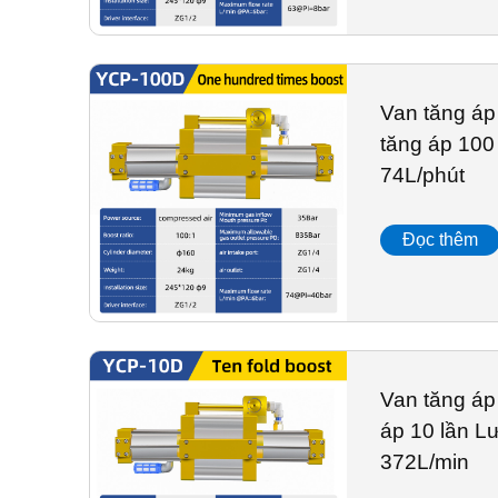
Van tăng áp
tăng áp 100 
74L/phút
Đọc thêm
Van tăng á
áp 10 lần Lư
372L/min