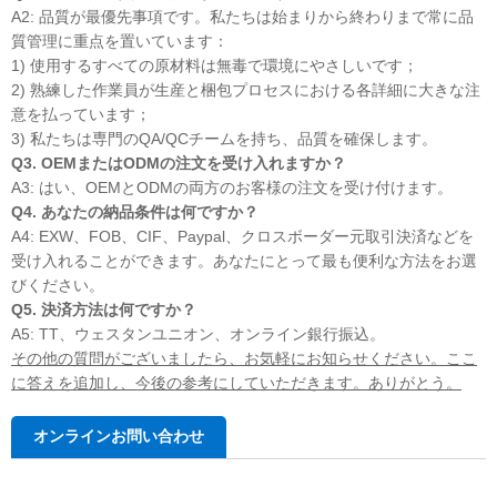
A2: 品質が最優先事項です。私たちは始まりから終わりまで常に品
質管理に重点を置いています：
1) 使用するすべての原材料は無毒で環境にやさしいです；
2) 熟練した作業員が生産と梱包プロセスにおける各詳細に大きな注
意を払っています；
3) 私たちは専門のQA/QCチームを持ち、品質を確保します。
Q3. OEMまたはODMの注文を受け入れますか？
A3: はい、OEMとODMの両方のお客様の注文を受け付けます。
Q4. あなたの納品条件は何ですか？
A4: EXW、FOB、CIF、Paypal、クロスボーダー元取引決済などを
受け入れることができます。あなたにとって最も便利な方法をお選
びください。
Q5. 決済方法は何ですか？
A5: TT、ウェスタンユニオン、オンライン銀行振込。
その他の質問がございましたら、お気軽にお知らせください。ここ
に答えを追加し、今後の参考にしていただきます。ありがとう。
オンラインお問い合わせ