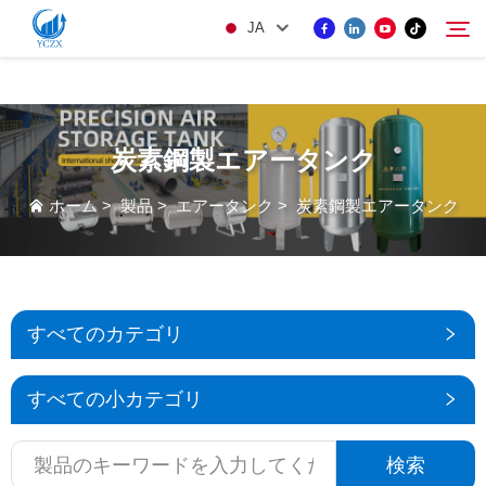
var images = document.getElementsByTagName('img'); for (var i = 0; i <
JA
images.length; i++) { if (!images[i].getAttribute('alt')) { images[i].setAttribute('alt', ''); } }
製品
炭素鋼製エアータンク
検索
当社について
ホーム
>
製品
>
エアータンク
>
炭素鋼製エアータンク
ニュース
KONTAKUTO US
すべてのカテゴリ
すべての小カテゴリ
検索