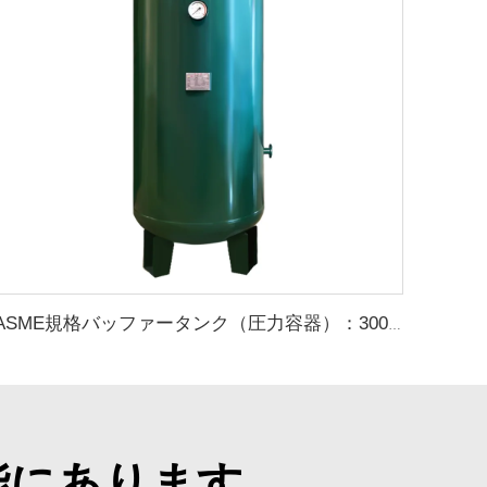
ASME規格バッファータンク（圧力容器）：300L／600L／1000L／2000L 炭素鋼製エアタンク（エアコンプレッサー用）
能にあります