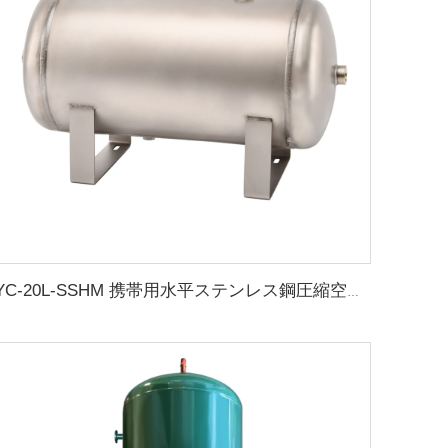
YC-20L-SSHM 携帯用水平ステンレス鋼圧縮空気貯蔵タンク マット