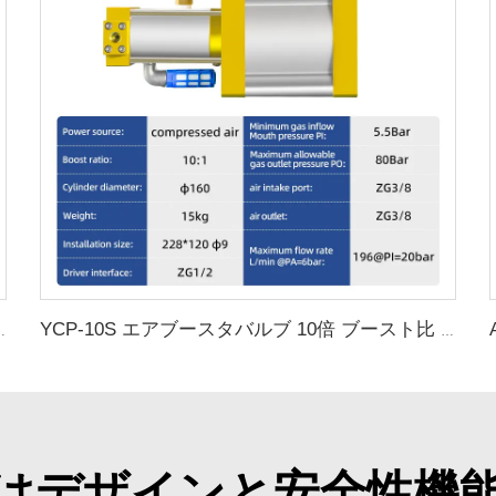
ジタンク 炭素鋼圧力容器メーカーからの製品
YCP-10S エアブースタバルブ 10倍 ブースト比 最大流量 196L/分
はデザインと安全性機