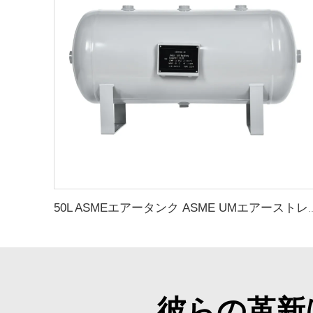
50L ASMEエアータンク ASME UMエアーストレー
彼らの革新