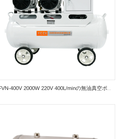
FVN-400V 2000W 220V 400L/minの無油真空ポンプ（負圧）、65Lエアータンク付き（ゴム成形機用）