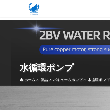
var images = document.getElementsByTagName('img'); for (var i = 0; i < images.length; i++)
水循環ポンプ
ホーム
>
製品
>
バキュームポンプ
>
水循環ポンプ