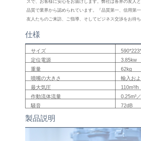
スで、お客様に安心をお届けします。弊社は各界の友人と
品質で業界から認められています。『品質第一、信用第一
友人たちのご来訪、ご指導、そしてビジネス交渉をお待ち
仕様
サイズ
590*22
定位電源
3.85kw
重量
62kg
噴嘴の大きさ
輸入およ
最大気圧
110m³/h
作動流体流量
0.25m³
騒音
72dB
製品説明