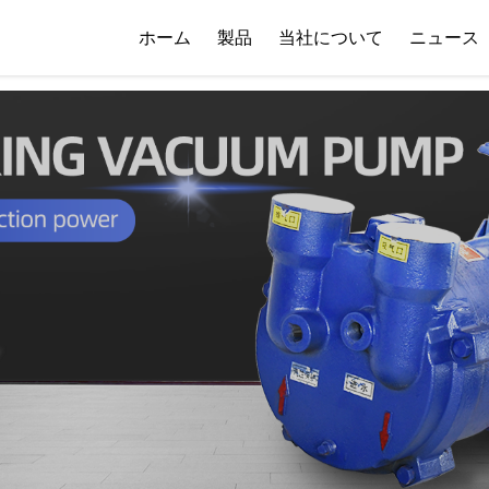
 { if (!images[i].getAttribute('alt')) { images[i].setAttribute('alt', ''); } }
ホーム
製品
当社について
ニュース
会社概要
ダウンロード