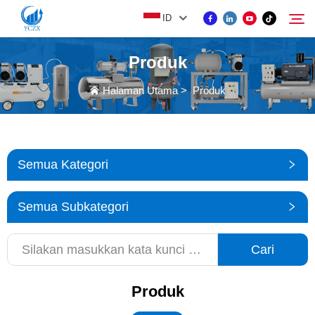
ID
Produk
PRODUK
Halaman Utama
>
Produk
Cari
TENTANG KAMI
Semua Kategori
BERITA
Semua Subkategori
HUBUNGI KAMI
Cari
Produk