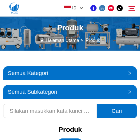
ID
Produk
PRODUK
Halaman Utama
>
Produk
Cari
TENTANG KAMI
Semua Kategori
BERITA
Semua Subkategori
HUBUNGI KAMI
Cari
Produk