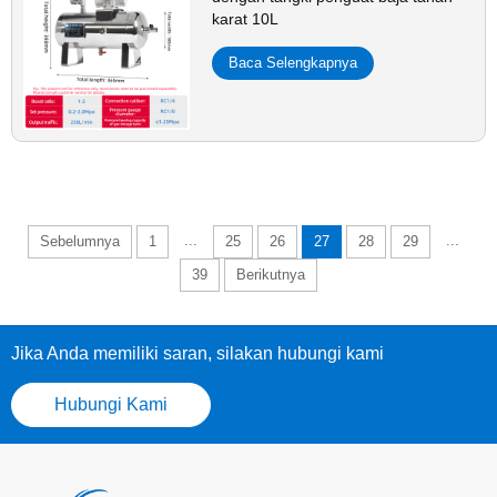
karat 10L
Baca Selengkapnya
...
...
Sebelumnya
1
25
26
27
28
29
39
Berikutnya
Jika Anda memiliki saran, silakan hubungi kami
Hubungi Kami