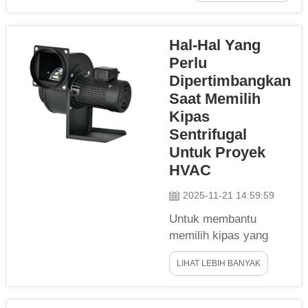
Industri: Ketika
udara dan
menyangkut
kebersihan...
pemeliharaan
Hal-Hal Yang
ruang industri agar
Perlu
aman dan nyaman
Dipertimbangkan
bagi para pekerja,
Saat Memilih
ventilasi
Kipas
memegang
Sentrifugal
peranan vital.
Untuk Proyek
Secara sederhana,
sistem ventilasi
HVAC
industri membantu
2025-11-21 14:59:59
sirkulasi udara di...
Untuk membantu
memilih kipas yang
tepat untuk aplikasi
LIHAT LEBIH BANYAK
Pemanas, Ventilasi,
dan Pengkondisian
Udara (HVAC) Anda