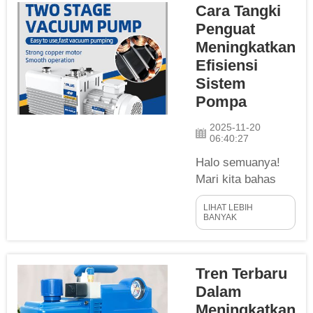
Cara Tangki
dengan
mempertimbangkan
Penguat
konsekuensinya.
Meningkatkan
Memilih kipas
Efisiensi
sentrifugal yang tepat
Sistem
dapat memberikan
Pompa
dampak signifikan
terhadap kinerja sistem
2025-11-20
06:40:27
HVAC Anda. Berikut
beberapa poin ...
Halo semuanya!
Mari kita bahas
hari ini tentang
LIHAT LEBIH
cara tangki
BANYAK
penguat dapat
meningkatkan
pengoperasian
Tren Terbaru
sistem pompa.
Dalam
Tangki ini seperti
Meningkatkan