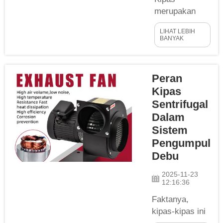
merupakan
bagian internal
LIHAT LEBIH
yang sangat
BANYAK
penting dalam
sistem udara
bersih,
Peran
beroperasi
Kipas
tanpa spoiler
Sentrifugal
untuk
Dalam
melakukan
Sistem
tugas berat
Pengumpul
dan menjaga
Debu
kualitas udara
tetap segar.
2025-11-23
Kipas
12:16:36
sentrifugal
Faktanya,
berbaling-
kipas-kipas ini
baling