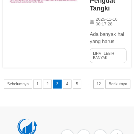
Penguat
YCZX merupakan
Tangki
pemimpin luar
2025-11-18
biasa dalam
00:17:28
pembuatan Tangki
Ada banyak hal
Penguat yang
yang harus
dirancang tahan
dipertimbangkan
lama dan melayani
LIHAT LEBIH
oleh seorang
kebutuhan ...
BANYAK
insinyur saat
membangun
tangki. Tangki
...
Sebelumnya
1
2
3
4
5
digunakan
12
Berikutnya
setiap hari
dalam hampir
semua jenis
cairan yang
disimpan.
Insinyur ingin