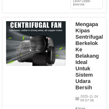
LIHAT LEBIH
yang Harus
menggunakan
BANYAK
Dihindari Di
gaya
rumah dan
sentripetal...
gedung, tangki
Mengapa
penguat air
Kipas
merupakan aset
Sentrifugal
berharga yang
Berkelok
membantu
Ke
meningkatkan
Belakang
aliran air. Namun,
pemasangan
Ideal
yang tidak tepat
Untuk
dapat
Sistem
menyebabkan
Udara
sistem tidak
Bersih
berfungsi,
sehingga artikel
2025-11-24
09:57:06
ini membahas...
Kipas