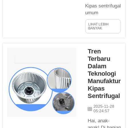
Kipas sentrifugal
umum
digunakan di
LIHAT LEBIH
industri, dan
BANYAK
pemahaman
yang baik
mengenai
Tren
penentuan
Terbaru
ukuran dasar
Dalam
kipas sentrifugal
Teknologi
akan membantu
Manufaktur
memastikan
Kipas
kebutuhan aliran
udara terpenuhi.
Sentrifugal
Kipas sentrifugal
2025-11-28
merupakan jenis
05:24:57
kipas yang
Hai, anak-
paling umum
anak! Di bagian