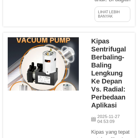
digunakan di
kedua dari dua
industri untuk
LIHAT LEBIH
seri ini, kita
mengalirkan
BANYAK
akan
udara dan gas...
membahas
beberapa hal
Kipas
luar biasa yang
Sentrifugal
sedang terjadi
Berbaling-
saat ini dalam
Baling
teknologi
Lengkung
manufaktur
Ke Depan
kipas
Vs. Radial:
sentrifugal.
Mungkin kalian
Perbedaan
bertanya-
Aplikasi
tanya, kipas
2025-11-27
sentrifugal itu
04:53:09
apa? Oke,
Kipas yang tepat
jadi...