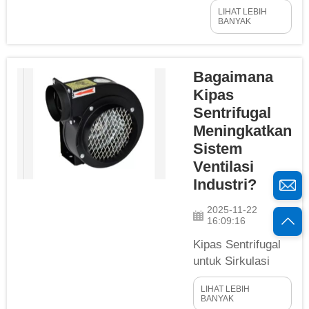
merupakan
melengkung ke
LIHAT LEBIH
komponen yang
belakang
BANYAK
sangat penting
adalah jenis
dalam menjaga
kipas yang
kebersihan dan
sangat cocok
Bagaimana
keamanan
untuk aplikasi
Kipas
pabrik serta
semacam ini.
Sentrifugal
fasilitas industri
Untuk sistem
Meningkatkan
kita. Sistem
udara bersih...
Sistem
pengumpul
Ventilasi
debu terdiri dari
Industri?
kipas-kipas
unik ini.
2025-11-22
Pelajari sedikit
16:09:16
tentang cara
Kipas Sentrifugal
kipas blower
untuk Sirkulasi
sentrifugal
Udara di
menjaga
LIHAT LEBIH
Lingkungan
kebersihan
BANYAK