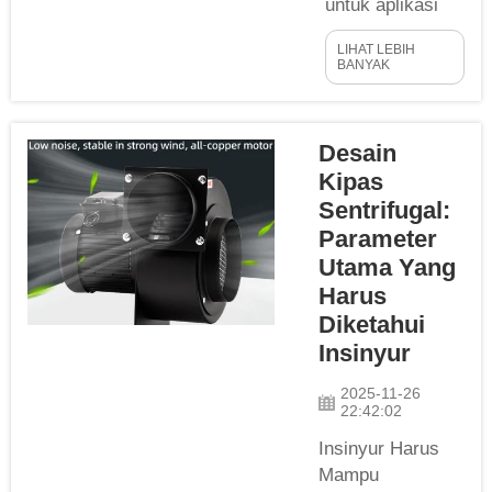
untuk aplikasi
Anda dapat
LIHAT LEBIH
secara signifikan
BANYAK
meningkatkan
kinerja sistem
ventilasi Anda.
Desain
Terdapat
Kipas
beragam jenis
Sentrifugal:
kipas, termasuk
Parameter
kipas sentrifugal
Utama Yang
berkelengkungan
Harus
ke depan atau
Diketahui
radial, yang
cocok untuk
Insinyur
berbagai
2025-11-26
skenario. Jadi,
22:42:02
mari kita
Insinyur Harus
bahas...
Mampu