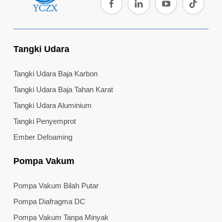
memastikan
bahwa tangki
yang mereka
bangun kuat,
Tangki Udara
aman, dan
berfungsi
dengan benar.
Tangki Udara Baja Karbon
Kami di YCZX
Tangki Udara Baja Tahan Karat
memahami
Tangki Udara Aluminium
betapa
pentingnya...
Tangki Penyemprot
Ember Defoaming
Pompa Vakum
Pompa Vakum Bilah Putar
Pompa Diafragma DC
Pompa Vakum Tanpa Minyak