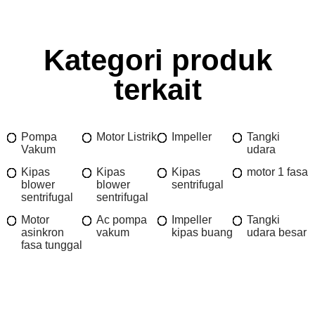
Kategori produk
terkait
Pompa
Motor Listrik
Impeller
Tangki
Vakum
udara
Kipas
Kipas
Kipas
motor 1 fasa
blower
blower
sentrifugal
sentrifugal
sentrifugal
Motor
Ac pompa
Impeller
Tangki
asinkron
vakum
kipas buang
udara besar
fasa tunggal