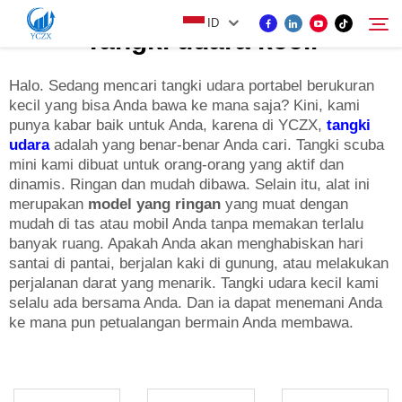
ID
Tangki udara kecil
Halo. Sedang mencari tangki udara portabel berukuran
kecil yang bisa Anda bawa ke mana saja? Kini, kami
PRODUK
punya kabar baik untuk Anda, karena di YCZX,
tangki
Cari
udara
adalah yang benar-benar Anda cari. Tangki scuba
TENTANG KAMI
mini kami dibuat untuk orang-orang yang aktif dan
dinamis. Ringan dan mudah dibawa. Selain itu, alat ini
merupakan
model yang ringan
yang muat dengan
BERITA
mudah di tas atau mobil Anda tanpa memakan terlalu
banyak ruang. Apakah Anda akan menghabiskan hari
santai di pantai, berjalan kaki di gunung, atau melakukan
HUBUNGI KAMI
perjalanan darat yang menarik. Tangki udara kecil kami
selalu ada bersama Anda. Dan ia dapat menemani Anda
ke mana pun petualangan bermain Anda membawa.