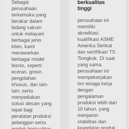
Sebagai
berkualitas
tinggi
perusahaan
terkemuka yang
perusahaan ini
berakar dalam
memiliki
bidang vakum
akreditasi
untuk melayani
kualifikasi ASME
berbagai jenis
Amerika Serikat
klien, kami
dan sertifikasi TS
menawarkan
Tiongkok. Di saat
berbagai model
yang sama,
bisnis, seperti
perusahaan ini
eceran, grosir,
mempekerjakan
pengolahan
tim tenaga kerja
khusus, dan lain-
dengan
lain; serta
pengalaman
menyediakan
produksi lebih dari
solusi desain yang
10 tahun, yang
tepat bagi
menjamin
peralatan produksi
stabilitas dan
pelanggan serta
keandalan produk
produk berkualitas