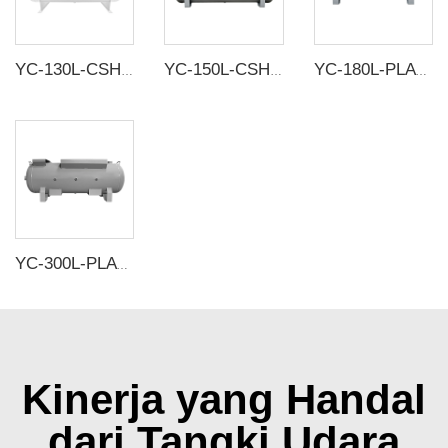
YC-130L-CSH 8.4bar Tangki penyimpanan udara horisontal baja karbon tanpa sambungan
YC-150L-CSH putih/abu-abu 12bar Baja karbon tangki penyimpanan udara horisontal tanpa sambungan tangki udara
YC-180L-PLATH-CSH 12bar Tangki penyimpanan udara horisontal seamless baja karbon
YC-300L-PLATH-CSH 12bar Tangki penyimpanan udara horisontal seamless baja karbon
Kinerja yang Handal
dari Tangki Udara