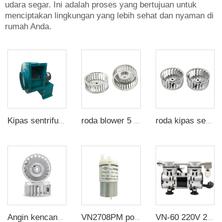
udara segar. Ini adalah proses yang bertujuan untuk
menciptakan lingkungan yang lebih sehat dan nyaman di
rumah Anda.
Kipas sentrifugal performa tinggi untuk induksi draft dengan turbin kipas ekstraksi industri CY270P
roda blower 5 inci Bilah melengkung maju bilah lurus ekstruder kipas sentrifugal untuk pendinginan
roda kipas sentrifugal dengan bilah lurus 4 inci, roda kipas sentrifugal, pelimpah impeller multi-wing untuk ventilasi pendinginan
Angin kencang suara rendah 6 inci bilah lurus kipas sentrifugal multi- sayap impeller
VN2708PM pompa membran udara mini Pompa udara kecil digunakan untuk produk pemijatan pneumatik dalam industri kecantikan
VN-60 220V 260W 60L/menit Tekanan Tinggi Pabrik Kustom Pompa Vakum Tanpa Minyak Kecil dengan Suction Negatif 220v