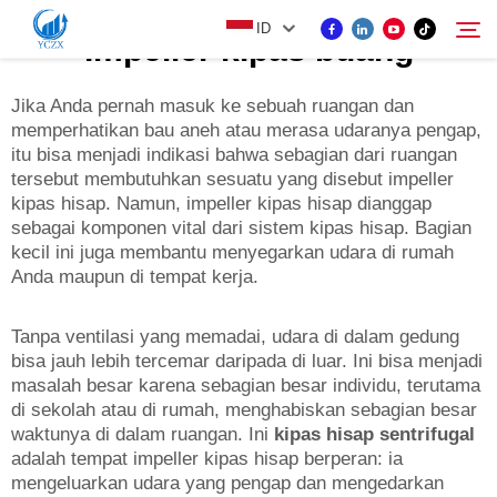
ID
Impeller kipas buang
Jika Anda pernah masuk ke sebuah ruangan dan
memperhatikan bau aneh atau merasa udaranya pengap,
PRODUK
itu bisa menjadi indikasi bahwa sebagian dari ruangan
Cari
tersebut membutuhkan sesuatu yang disebut impeller
TENTANG KAMI
kipas hisap. Namun, impeller kipas hisap dianggap
sebagai komponen vital dari sistem kipas hisap. Bagian
kecil ini juga membantu menyegarkan udara di rumah
BERITA
Anda maupun di tempat kerja.
Tanpa ventilasi yang memadai, udara di dalam gedung
HUBUNGI KAMI
bisa jauh lebih tercemar daripada di luar. Ini bisa menjadi
masalah besar karena sebagian besar individu, terutama
di sekolah atau di rumah, menghabiskan sebagian besar
waktunya di dalam ruangan. Ini
kipas hisap sentrifugal
adalah tempat impeller kipas hisap berperan: ia
mengeluarkan udara yang pengap dan mengedarkan