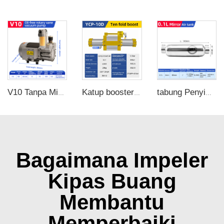
V10 Tanpa Minyak penjualan langsung pabrik 0.5KW 220V-240V vakum pompa putar tunggal untuk mesin blister
Katup booster udara YCP-10D 10 kali pompa tekanan, Laju aliran maksimum 372L/min
tabung Penyimpanan Udara Terkompresi Stainless Steel Portabel Kecil 0,1 L/100 km
Bagaimana Impeler
Kipas Buang
Membantu
Memperbaiki