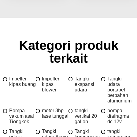
Kategori produk
terkait
Impeller
Impeller
Tangki
Tangki
kipas buang
kipas
ekspansi
udara
blower
udara
portabel
berbahan
alumunium
Pompa
motor 3hp
tangki
pompa
vakum asal
fase tunggal
vertikal 20
diafragma
Tiongkok
gallon
dc 12v
Tangki
Tangki
Tangki
tangki
udara
udara Asme
kompressor
kompresor