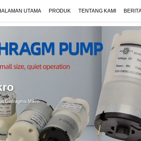
 { if (!images[i].getAttribute('alt')) { images[i].setAttribute('alt', ''); } }
HALAMAN UTAMA
PRODUK
TENTANG KAMI
BERIT
Profil Perusahaan
Unduh
kro
a Diafragma Mikro