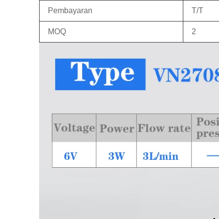
Pembayaran
T/T
MOQ
2