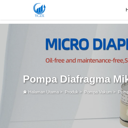
var images = document.getElementsByTagName('img'); for (var i = 0; i < images.length; i++)
Pompa Diafragma Mi
Halaman Utama
>
Produk
>
Pompa Vakum
>
Pomp