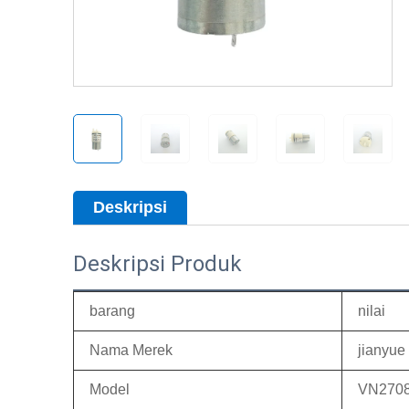
Deskripsi
Deskripsi Produk
barang
nilai
Nama Merek
jianyue
Model
VN270