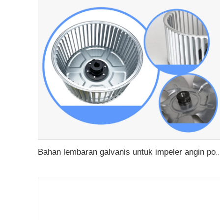
Bahan lembaran galvanis untuk impeler angin poros panjang motor multi - sayap kipas an