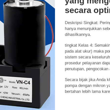
yang meng
secara opt
Deskripsi Singkat: Peri
hanya menunjukkan seber
dihasilkannya.
tingkat Kelas 4: Semakin
pada alat ukur) maka p
sistem secara keseluru
prosedur pelayanan dapa
penutupan, pengocokan a
Secara bijak jika Anda k
pompa dengan mikron yan
bertahan lebih lama kare