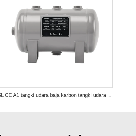
5L CE A1 tangki udara baja karbon tangki udara bertekanan CE dari produsen tangki udara Tiongkok