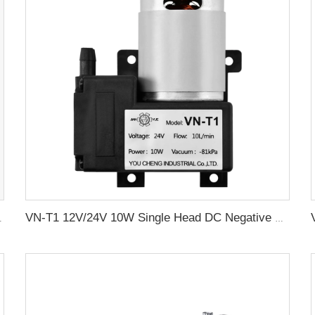
gin sentrifugal roda aksesori
VN-T1 12V/24V 10W Single Head DC Negative Pressure DC Vacuum Diaphragm Pump