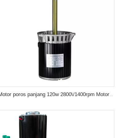
Motor poros panjang 120w 2800\/1400rpm Motor Oven Baru Poros Panjang Listrik