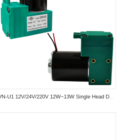
VN-U1 12V/24V/220V 12W~13W Single Head DC Negative Pressure DC Vacuum Diaphragm Pump