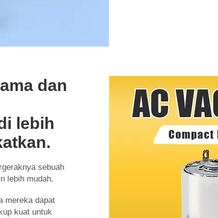
 lama dan
i lebih
katkan.
ergeraknya sebuah
n lebih mudah.
a mereka dapat
up kuat untuk