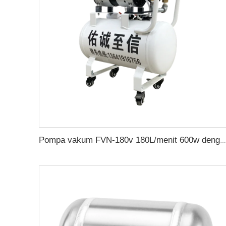
Pompa vakum FVN-180v 180L/menit 600w dengan tangki 24L untuk peralatan medis