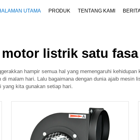
HALAMAN UTAMA
PRODUK
TENTANG KAMI
BERIT
Profil Perusahaan
Unduh
motor listrik satu fasa
nggerakkan hampir semua hal yang memengaruhi kehidupan kit
i malam hari. Lalu bagaimana dengan dunia ajaib mesin list
ni yang kita gunakan setiap hari.