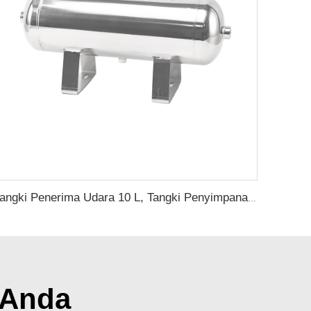
tangki Penerima Udara 10 L, Tangki Penyimpanan Udara Stainless Steel, Tangki Udara dengan Dukungan OEM dan Kustomisasi
 Anda