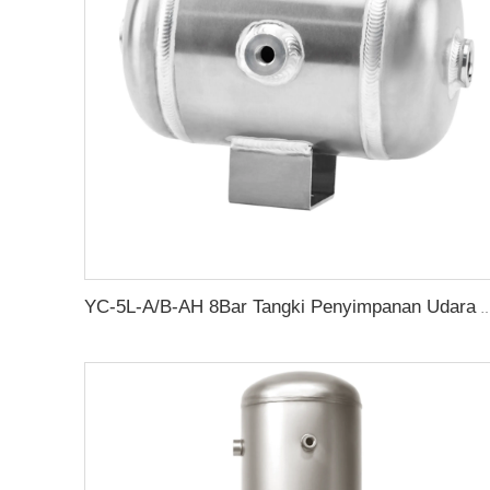
YC-5L-A/B-AH 8Bar Tangki Penyimpanan Udara Aluminium Horizontal Tangki Penerima Vakum untuk Suspens