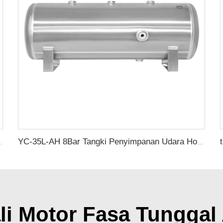
i Stainless Steel Vertikal Portabel
YC-35L-AH 8Bar Tangki Penyimpanan Udara Horizontal Alumunium Tangki Penerima Vakum Untuk Suspensi Truk dan Peralatan Kecantikan
li Motor Fasa Tunggal