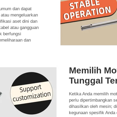
g umum dan dapat
 atau mengeluarkan
fikasi aset dini dan
kabel atau gangguan
k berfungsi
emeliharaan dan
Memilih Mot
Tunggal Te
Ketika Anda memilih moto
perlu dipertimbangkan s
dihasilkan oleh mesin; 
kegunaan spesifik Anda d