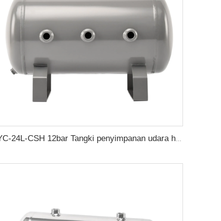
YC-24L-CSH 12bar Tangki penyimpanan udara horisontal baja karbon tanpa sambungan tangki udara