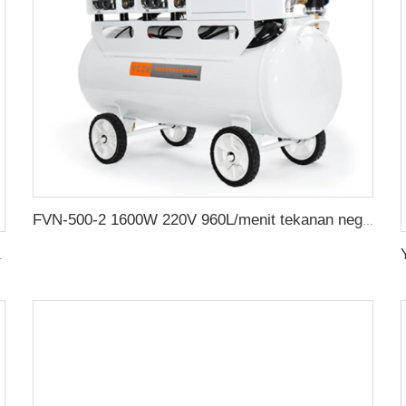
FVN-500-2 1600W 220V 960L/menit tekanan negatif tanpa minyak pompa vakum dengan tangki udara 65L untuk mesin pembuatan karet
i Truk dan Perlengkapan Kecantikan