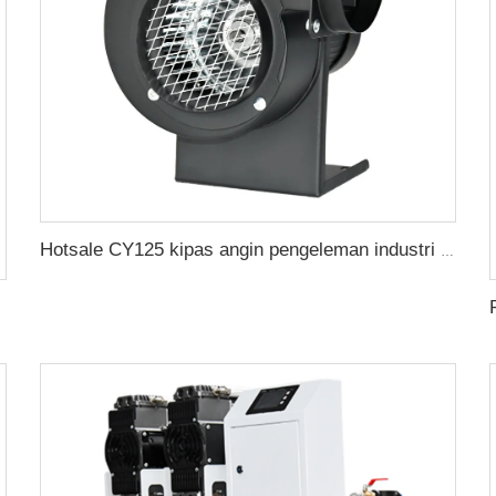
Hotsale CY125 kipas angin pengeleman industri berkebisingan rendah multi-ayunan udara sentrifugal