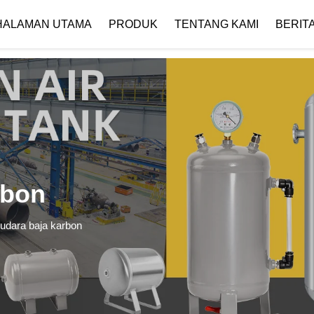
 { if (!images[i].getAttribute('alt')) { images[i].setAttribute('alt', ''); } }
HALAMAN UTAMA
PRODUK
TENTANG KAMI
BERIT
Profil Perusahaan
Unduh
rbon
 udara baja karbon