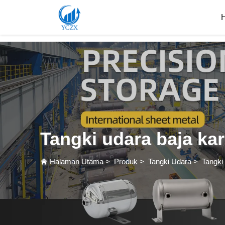
var images = document.getElementsByTagName('img'); for (var i = 0; i < images.length; i++)
Tangki udara baja ka
Halaman Utama
>
Produk
>
Tangki Udara
>
Tangki