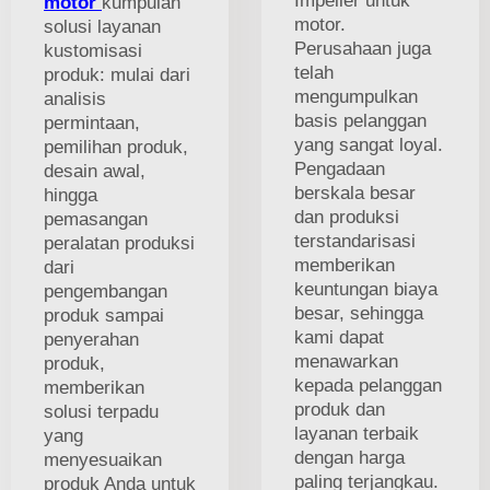
Impeller untuk
motor
kumpulan
motor.
solusi layanan
Perusahaan juga
kustomisasi
telah
produk: mulai dari
mengumpulkan
analisis
basis pelanggan
permintaan,
yang sangat loyal.
pemilihan produk,
Pengadaan
desain awal,
berskala besar
hingga
dan produksi
pemasangan
terstandarisasi
peralatan produksi
memberikan
dari
keuntungan biaya
pengembangan
besar, sehingga
produk sampai
kami dapat
penyerahan
menawarkan
produk,
kepada pelanggan
memberikan
produk dan
solusi terpadu
layanan terbaik
yang
dengan harga
menyesuaikan
paling terjangkau.
produk Anda untuk