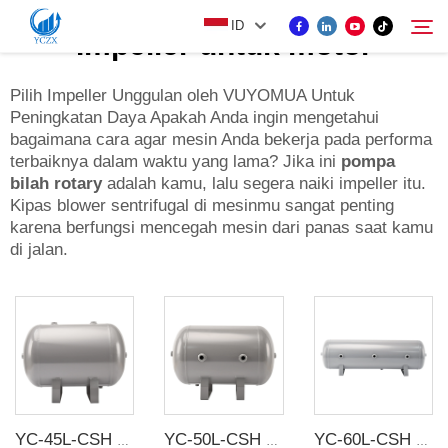
ID
Impeller untuk motor
Pilih Impeller Unggulan oleh VUYOMUA Untuk
Peningkatan Daya Apakah Anda ingin mengetahui
PRODUK
bagaimana cara agar mesin Anda bekerja pada performa
Cari
terbaiknya dalam waktu yang lama? Jika ini
pompa
TENTANG KAMI
bilah rotary
adalah kamu, lalu segera naiki impeller itu.
Kipas blower sentrifugal di mesinmu sangat penting
karena berfungsi mencegah mesin dari panas saat kamu
BERITA
di jalan.
HUBUNGI KAMI
YC-45L-CSH 13.1bar Baja karbon tangki penyimpanan udara horisontal tanpa sambungan tangki udara
YC-50L-CSH 8.4bar Baja karbon tangki penyimpanan udara horizontal tanpa sambungan tangki udara
YC-60L-CSH 8.4bar Baja karbon tangki penyimpanan udara horizontal tanpa sambungan tangki udara