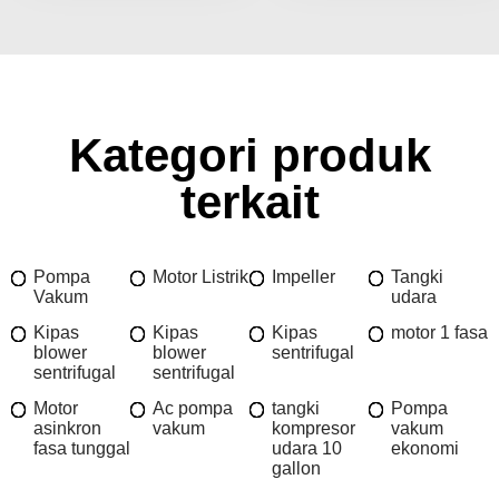
Kategori produk
terkait
Pompa
Motor Listrik
Impeller
Tangki
Vakum
udara
Kipas
Kipas
Kipas
motor 1 fasa
blower
blower
sentrifugal
sentrifugal
sentrifugal
Motor
Ac pompa
tangki
Pompa
asinkron
vakum
kompresor
vakum
fasa tunggal
udara 10
ekonomi
gallon