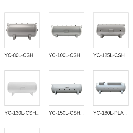
YC-80L-CSH 8.4bar Baja karbon tangki penyimpanan udara horizontal tanpa sambungan tangki udara
YC-100L-CSH 8.4bar Tangki penyimpanan udara horisontal baja karbon tanpa sambungan
YC-125L-CSH 8.4bar Tangki penyimpanan udara horisontal baja karbon tanpa sambungan
YC-130L-CSH 8.4bar Tangki penyimpanan udara horisontal baja karbon tanpa sambungan
YC-150L-CSH putih/abu-abu 12bar Baja karbon tangki penyimpanan udara horisontal tanpa sambungan tangki udara
YC-180L-PLATH-CSH 12bar Tangki penyimpanan udara horisontal seamless baja karbon