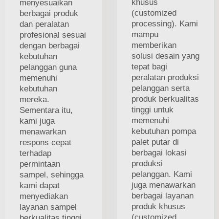
khusus
menyesuaikan
(customized
berbagai produk
processing). Kami
dan peralatan
mampu
profesional sesuai
memberikan
dengan berbagai
solusi desain yang
kebutuhan
tepat bagi
pelanggan guna
peralatan produksi
memenuhi
pelanggan serta
kebutuhan
produk berkualitas
mereka.
tinggi untuk
Sementara itu,
memenuhi
kami juga
kebutuhan pompa
menawarkan
palet putar di
respons cepat
berbagai lokasi
terhadap
produksi
permintaan
pelanggan. Kami
sampel, sehingga
juga menawarkan
kami dapat
berbagai layanan
menyediakan
produk khusus
layanan sampel
(customized
berkualitas tinggi