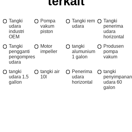
terkait
Tangki
Pompa
Tangki rem
Tangki
udara
vakum
udara
penerima
industri
piston
udara
OEM
horizontal
Tangki
Motor
tangki
Produsen
pengganti
impeller
alumunium
pompa
pengompres
1 galon
vakum
udara
tangki
tangki air
Penerima
tangki
udara 1.5
10l
udara
penyimpanan
gallon
horizontal
udara 60
galon