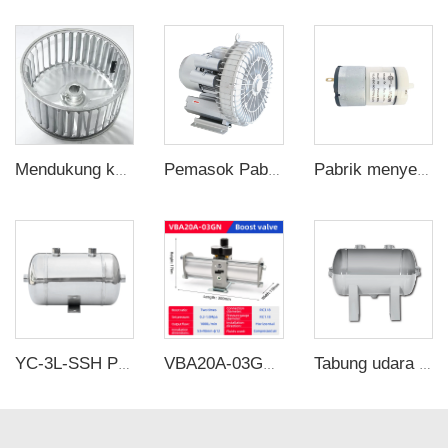
Mendukung kustomisasi Berbagai ukuran baling-baling kipas sentrifugal roda stainless steel mendukung kustomisasi
Pemasok Pabrik kipas hisap cincin Tekanan Tinggi Pompa Gas Kipas Angin Industri Kuat 220V380V
Pabrik menyediakan pompa udara mikro plastik DC tekanan tinggi pompa udara diaphragm mini pompa vakum
YC-3L-SSH Portable Stainless Steel Compressed Air Storage Tank
VBA20A-03GN Katup penguat VBA SERIES BOOSTER VALVE 2 kali rasio penguatan
Tabung udara baja karbon tahan karat dari dalam - mencegah korosi dan memastikan kemurnian gas