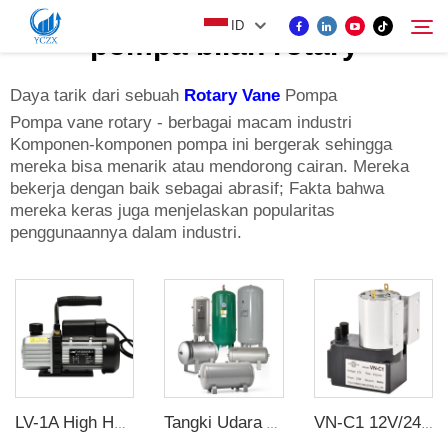
ID
pompa bilah rotary
Daya tarik dari sebuah
Rotary Vane
Pompa
PRODUK
Pompa vane rotary - berbagai macam industri
Komponen-komponen pompa ini bergerak sehingga
Cari
mereka bisa menarik atau mendorong cairan. Mereka
TENTANG KAMI
bekerja dengan baik sebagai abrasif; Fakta bahwa
mereka keras juga menjelaskan popularitas
penggunaannya dalam industri.
BERITA
HUBUNGI KAMI
LV-1A High HVAC Single/Dual Stage Mini Rotary Vane Vacuum Pump
Tangki Udara Alumunium Baja Kompresor Berbaut Kustom
VN-C1 12V/24V 10W Satu Kepala DC Tekanan Negatif Pompa Diafragma Vakum DC