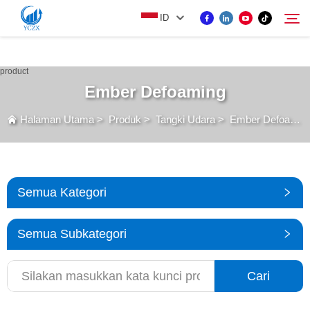
var images = document.getElementsByTagName('img'); for (var i = 0; i <
ID
images.length; i++) { if (!images[i].getAttribute('alt')) { images[i].setAttribute('alt', ''); } }
PRODUK
Ember Defoaming
Cari
Halaman Utama
>
Produk
>
Tangki Udara
>
Ember Defoaming
TENTANG KAMI
BERITA
Semua Kategori
HUBUNGI KAMI
Semua Subkategori
Cari