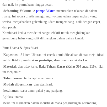
dan naik ke permukaan hingga pecah.
​
defoaming Vakum:
​ A
pompa Vakum
menurunkan tekanan di dalam
ruang. Ini secara drastis mengurangi volume udara terperangkap yang
tersisa, menyebabkan gelembung udara mengembang, naik dengan cepat,
dan pecah.
Kombinasi kedua metode ini sangat efektif untuk menghilangkan
gelembung halus yang sulit dihilangkan dalam cairan kental.
Fitur Utama & Spesifikasi
​
​Kapasitas:​
​ 5 Liter. Ukuran ini cocok untuk diletakkan di atas meja, ideal
untuk ​
​R&D, pembuatan prototipe, dan produksi skala kecil​
.
​
​Material:​
aku tidak tahu.
​Baja Tahan Karat (Kelas 304 atau 316).​
​ Hal
ini menjamin:
​
​Tahan korosi​
​ terhadap bahan kimia.
​
​Mudah dibersihkan​
​ dan sterilisasi.
​
ketahanan
​ serta umur pakai yang panjang.
Aplikasi utama
Mesin ini digunakan dalam industri di mana penghilangan gelembung