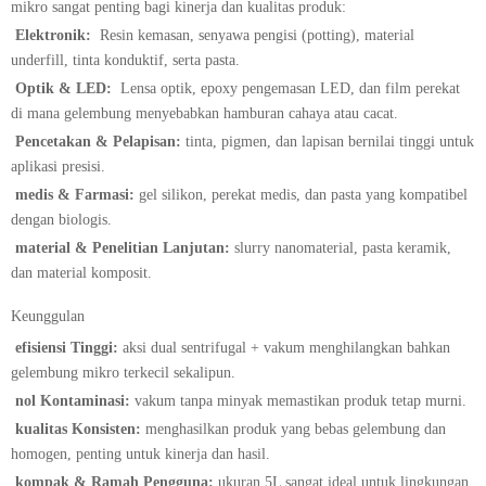
mikro sangat penting bagi kinerja dan kualitas produk:
​
​Elektronik:​
​ Resin kemasan, senyawa pengisi (potting), material
underfill, tinta konduktif, serta pasta.
​
​Optik & LED:​
​ Lensa optik, epoxy pengemasan LED, dan film perekat
di mana gelembung menyebabkan hamburan cahaya atau cacat.
​
​Pencetakan & Pelapisan:​
tinta, pigmen, dan lapisan bernilai tinggi untuk
aplikasi presisi.
​
medis & Farmasi:
gel silikon, perekat medis, dan pasta yang kompatibel
dengan biologis.
​
material & Penelitian Lanjutan:
slurry nanomaterial, pasta keramik,
dan material komposit.
Keunggulan
​
efisiensi Tinggi:
aksi dual sentrifugal + vakum menghilangkan bahkan
gelembung mikro terkecil sekalipun.
​
nol Kontaminasi:
vakum tanpa minyak memastikan produk tetap murni.
​
kualitas Konsisten:
menghasilkan produk yang bebas gelembung dan
homogen, penting untuk kinerja dan hasil.
​
kompak & Ramah Pengguna:
ukuran 5L sangat ideal untuk lingkungan