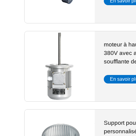
En savoir p
moteur à ha
380V avec a
soufflante d
haute tempé
personnalis
En savoir p
arbre long
Support pou
personnalis