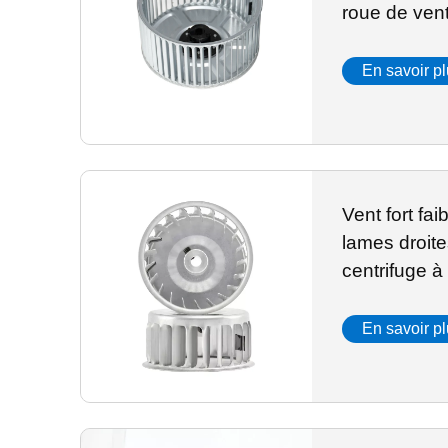
roue de vent
en acier in
ventilateur p
En savoir p
des roues
Vent fort fai
lames droite
centrifuge à
En savoir p