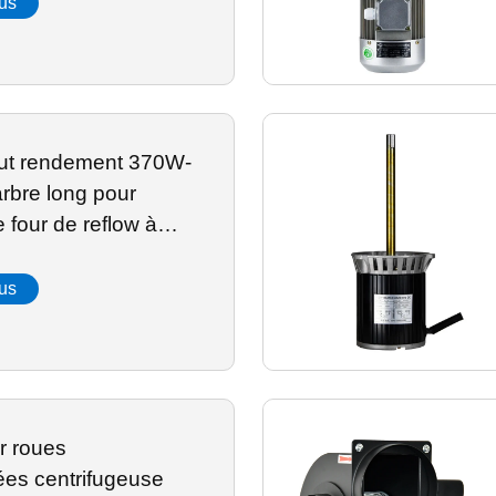
lus
ut rendement 370W-
rbre long pour
e four de reflow à
rature,
able avec moteur à
lus
r roues
ées centrifugeuse