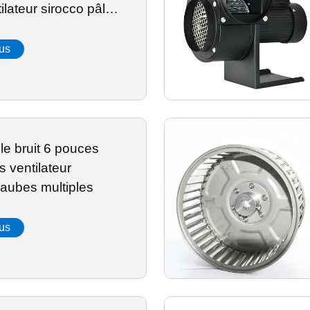
ilateur sirocco pâle
oxydable roue de
leine taille standard
lus
ble bruit 6 pouces
s ventilateur
 aubes multiples
lus