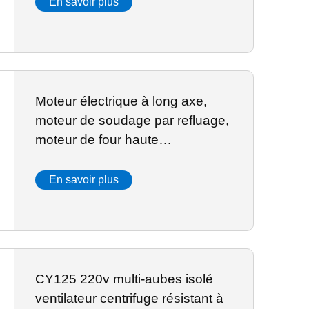
expérimental
En savoir plus
Moteur électrique à long axe,
moteur de soudage par refluage,
moteur de four haute
température de 90W/220V à
vendre
En savoir plus
CY125 220v multi-aubes isolé
ventilateur centrifuge résistant à