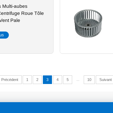
 Multi-aubes
Centrifuge Roue Tôle
Vent Pale
lus
Précédent
1
2
3
4
5
...
10
Suivant