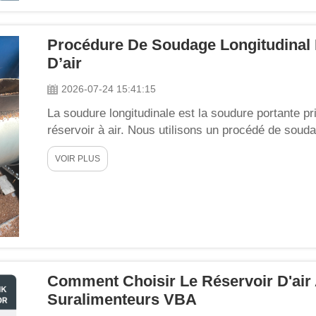
Procédure De Soudage Longitudinal 
D’air
2026-07-24 15:41:15
La soudure longitudinale est la soudure portante pr
réservoir à air. Nous utilisons un procédé de soud
normalisé, accompagné d’une spécification stricte 
VOIR PLUS
complète et une soudure uniforme pour...
Comment Choisir Le Réservoir D'air
Suralimenteurs VBA