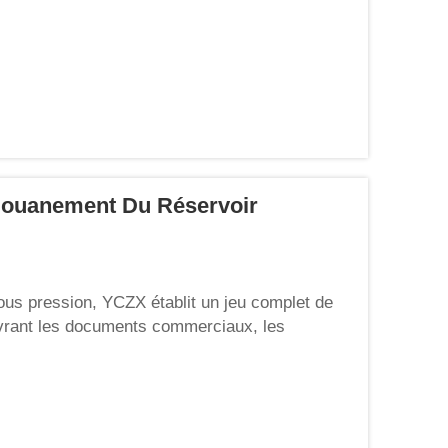
douanement Du Réservoir
ous pression, YCZX établit un jeu complet de
vrant les documents commerciaux, les
ns de conformité régionales, permettant ainsi à
..