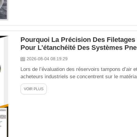
Pourquoi La Précision Des Filetages 
Pour L’étanchéité Des Systèmes Pn
2026-08-04 08:19:29
Lors de l’évaluation des réservoirs tampons d’air 
acheteurs industriels se concentrent sur le matéria
volume, mais prêtent rarement attention à la préci
VOIR PLUS
de connexion central entre les réservoirs d’air...