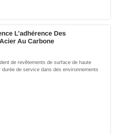
ence L’adhérence Des
 Acier Au Carbone
dent de revêtements de surface de haute
leur durée de service dans des environnements
centrent sur la marque de peinture et
nt préalable le plus critique...