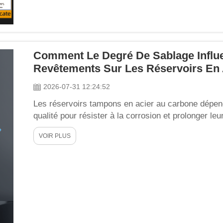
Comment Le Degré De Sablage Influ
Revêtements Sur Les Réservoirs En
2026-07-31 12:24:52
Les réservoirs tampons en acier au carbone dépen
qualité pour résister à la corrosion et prolonger 
industriels sévères. De nombreux acheteurs se con
VOIR PLUS
l’épaisseur du revêtement, mais négligent le traiteme