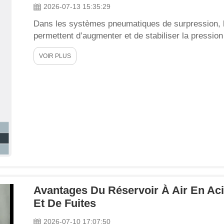
2026-07-13 15:35:29
Dans les systèmes pneumatiques de surpression, l
permettent d’augmenter et de stabiliser la pression 
sont donc largement utilisés dans des applications
VOIR PLUS
par estampage, les essais d’étanchéité à l’air, l’ass
Avantages Du Réservoir À Air En Acie
Et De Fuites
2026-07-10 17:07:50