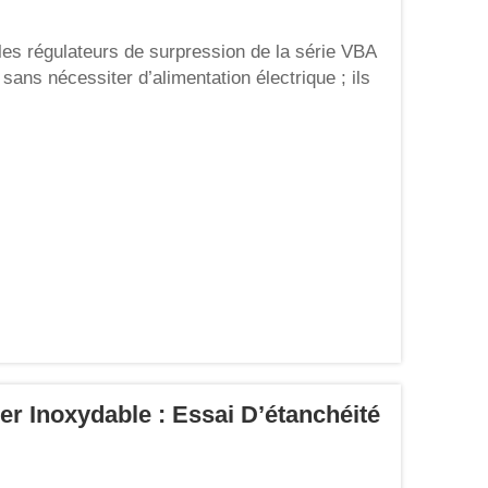
es régulateurs de surpression de la série VBA
sans nécessiter d’alimentation électrique ; ils
 telles que le serrage pneumatique, le formage
istance ai...
r Inoxydable : Essai D’étanchéité