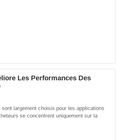
liore Les Performances Des
e
 sont largement choisis pour les applications
cheteurs se concentrent uniquement sur la
imensions, négligeant l’importance du
...