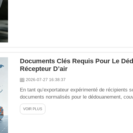
Documents Clés Requis Pour Le Dé
Récepteur D’air
2026-07-27 16:38:37
En tant qu’exportateur expérimenté de récipients s
documents normalisés pour le dédouanement, cou
certificats techniques de qualité et les certificatio
VOIR PLUS
ses clients internationaux de finaliser l’importation.