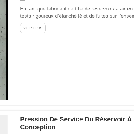
En tant que fabricant certifié de réservoirs à air
tests rigoureux d’étanchéité et de fuites sur l’en
expédition. Nous appliquons des procédures norma
VOIR PLUS
aux normes CE, PED, …
Pression De Service Du Réservoir À 
Conception