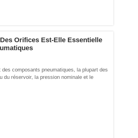
Des Orifices Est-Elle Essentielle
eumatiques
et des composants pneumatiques, la plupart des
u du réservoir, la pression nominale et le
sion d’usinage des filetages. En tant que nœud