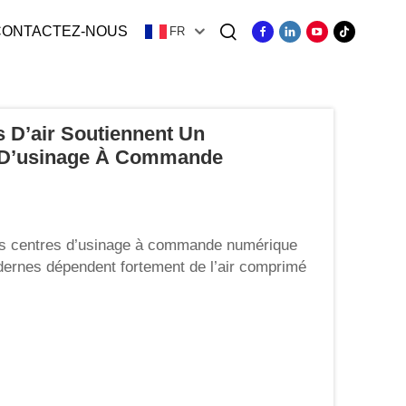
CONTACTEZ-NOUS
FR
ger
 D’air Soutiennent Un
s D’usinage À Commande
es centres d’usinage à commande numérique
rnes dépendent fortement de l’air comprimé
 d’outils, les vérins de serrage, les buses de
roches, les portes automatiques et l’évacuation