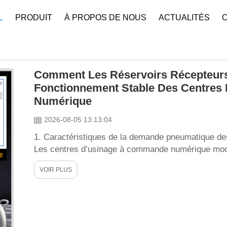
L
PRODUIT
À PROPOS DE NOUS
ACTUALITÉS
Profil De L’entreprise
Téléchar
Comment Les Réservoirs Récepteurs
Fonctionnement Stable Des Centre
Numérique
2026-08-05 13:13:04
1. Caractéristiques de la demande pneumatique d
Les centres d’usinage à commande numérique mode
pour actionner des composants clés : les changeurs
VOIR PLUS
soufflage d’air, les joints d’étanchéité à air des b
des copeaux…