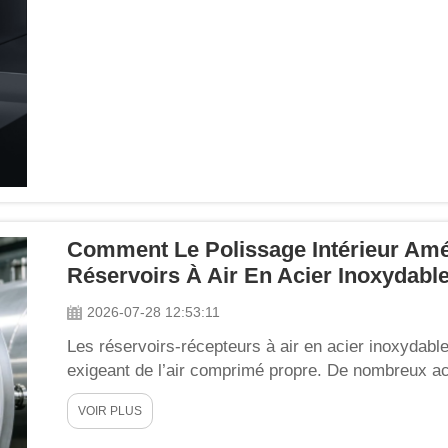
Comment Le Polissage Intérieur Amé
Réservoirs À Air En Acier Inoxydabl
2026-07-28 12:53:11
Les réservoirs-récepteurs à air en acier inoxydable
exigeant de l’air comprimé propre. De nombreux a
nuance du matériau, la classe de pression et les d
VOIR PLUS
traitement intérieur. Le polissage intérieur est un ta