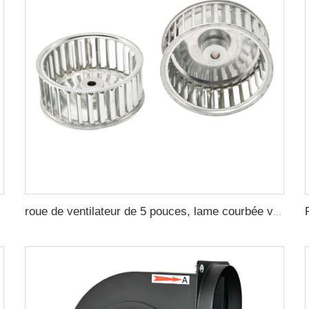
roue de ventilateur de 5 pouces, lame courbée vers l'avant, lames droites, ventilateur centrifuge à extruder pour le refroidissement