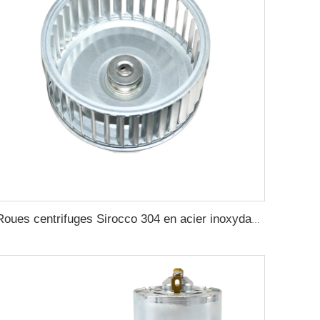
Roues centrifuges Sirocco 304 en acier inoxydable, pale spéciale pour ventilateur résistant à haute température pour four