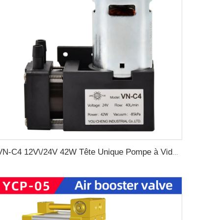
VN-C4 12V\/24V 42W Tête Unique Pompe à Vide DC par Pression Négative à Membrane DC