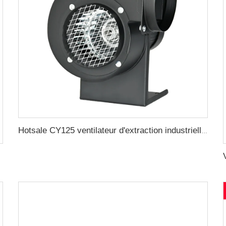
Hotsale CY125 ventilateur d'extraction industrielle à faible bruit, ventilateur centrifuge multi-ailes
de succion