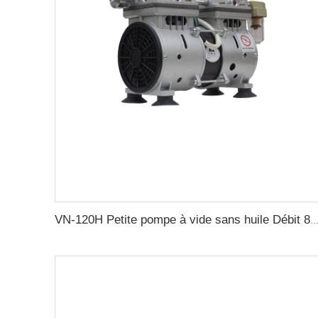
VN-120H Petite pompe à vide sans huile Débit 80L/min pour machine médicale Pompe à vide sans huile Pompes 