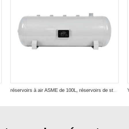
réservoirs à air ASME de 100L, réservoirs de stockage d'air ASME UM, fabriqués en acier au carbone par un fabricant de réservoirs sous pression