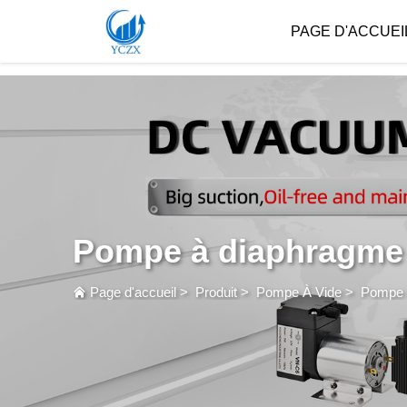
var images = document.getElementsByTagName('img'); for (var i = 0; i < images.length; i++)
PAGE D'ACCUEI
Pompe à diaphragme
Page d'accueil
>
Produit
>
Pompe À Vide
>
Pompe 