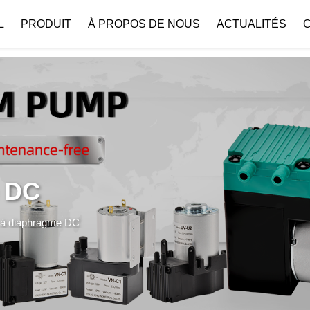
 { if (!images[i].getAttribute('alt')) { images[i].setAttribute('alt', ''); } }
L
PRODUIT
À PROPOS DE NOUS
ACTUALITÉS
Profil De L’entreprise
Téléchar
 DC
à diaphragme DC