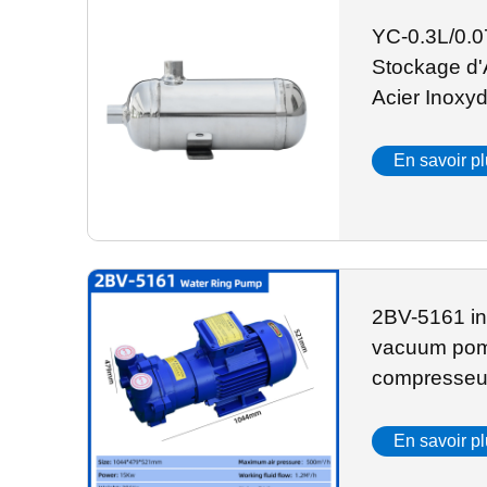
YC-0.3L/0.0
Stockage d'
Acier Inoxy
En savoir p
2BV-5161 in
vacuum pomp
compresseu
d'eau
En savoir p