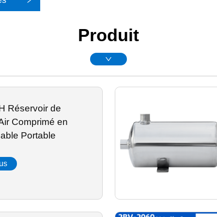
es
Produit
H Réservoir de
Air Comprimé en
dable Portable
lus