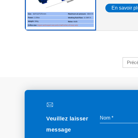
En savoir p
Préc
Veuillez laisser
message