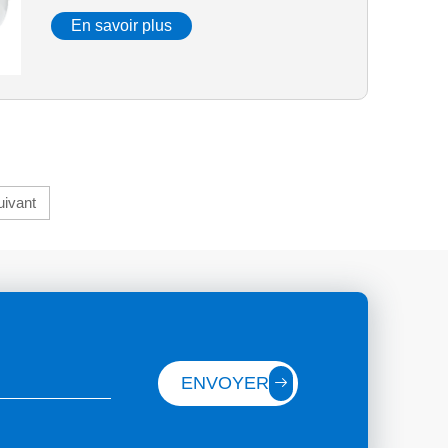
machine de moulage en
En savoir plus
caoutchouc
uivant
ENVOYER