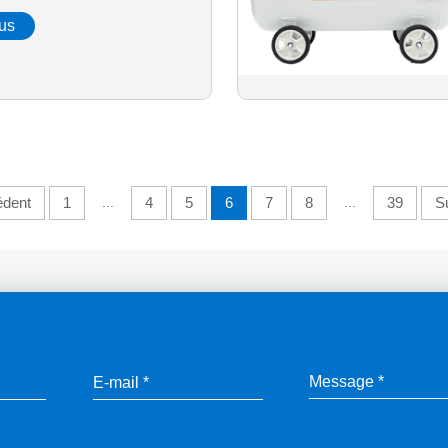
lus
édent
1
...
4
5
6
7
8
...
39
S