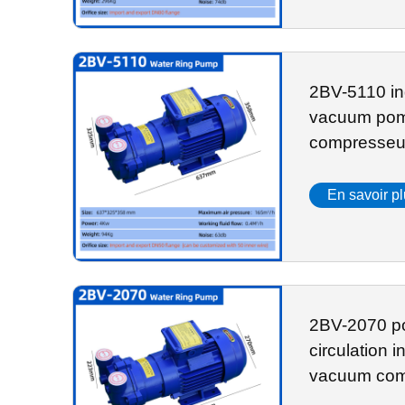
2BV-5110 in
vacuum pomp
compresseu
d'eau
En savoir p
2BV-2070 p
circulation i
vacuum com
eau à anne