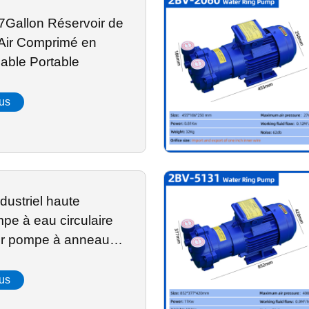
7Gallon Réservoir de
Air Comprimé en
dable Portable
lus
dustriel haute
e à eau circulaire
r pompe à anneau
lus