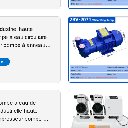
dustriel haute
e à eau circulaire
r pompe à anneau
lus
ompe à eau de
ndustrielle haute
presseur pompe à
au