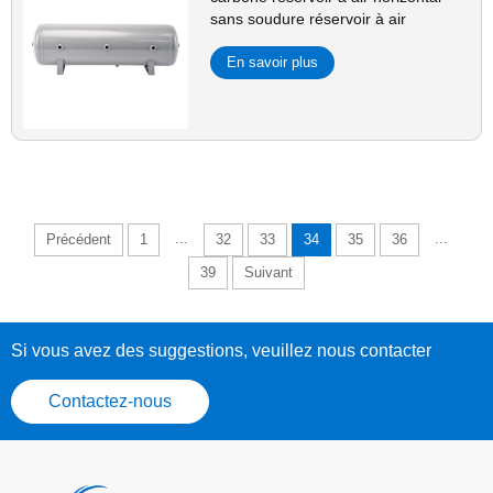
sans soudure réservoir à air
En savoir plus
...
...
Précédent
1
32
33
34
35
36
39
Suivant
Si vous avez des suggestions, veuillez nous contacter
Contactez-nous