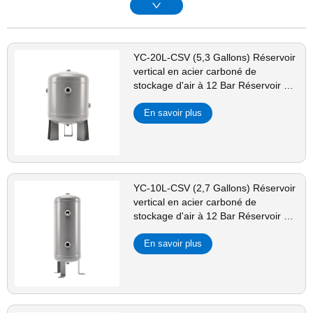
YC-20L-CSV (5,3 Gallons) Réservoir
vertical en acier carboné de
stockage d'air à 12 Bar Réservoir à
vide pour compresseur Équipement
de beauté
En savoir plus
YC-10L-CSV (2,7 Gallons) Réservoir
vertical en acier carboné de
stockage d'air à 12 Bar Réservoir à
vide pour compresseur Équipement
de beauté
En savoir plus