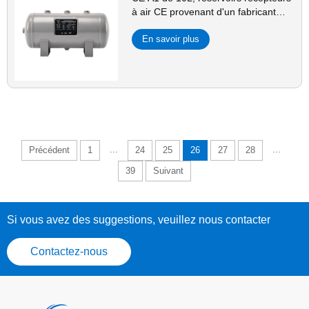
à air CE provenant d'un fabricant
chinois de réservoirs à air
En savoir plus
...
...
Précédent
1
24
25
26
27
28
39
Suivant
Si vous avez des suggestions, veuillez nous contacter
Contactez-nous