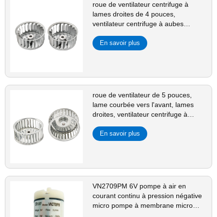
roue de ventilateur centrifuge à
lames droites de 4 pouces,
ventilateur centrifuge à aubes
multiples pour la ventilation et le
refroidissement
En savoir plus
roue de ventilateur de 5 pouces,
lame courbée vers l'avant, lames
droites, ventilateur centrifuge à
extruder pour le refroidissement
En savoir plus
VN2709PM 6V pompe à air en
courant continu à pression négative
micro pompe à membrane micro
pompe à air à membrane