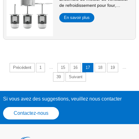
de refroidissement pour four,
soudage par reflux, chaudière, four
tunnel
En savoir plus
...
...
Précédent
1
15
16
17
18
19
39
Suivant
Si vous avez des suggestions, veuillez nous contacter
Contactez-nous