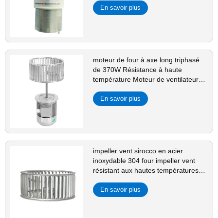
En savoir plus
moteur de four à axe long triphasé
de 370W Résistance à haute
température Moteur de ventilateur
de refroidissement Ensemble pour
four, soudage par reflux, chaudière,
En savoir plus
impeller vent sirocco en acier
inoxydable 304 four impeller vent
résistant aux hautes températures
accessoires ventilateur à
branchement
En savoir plus