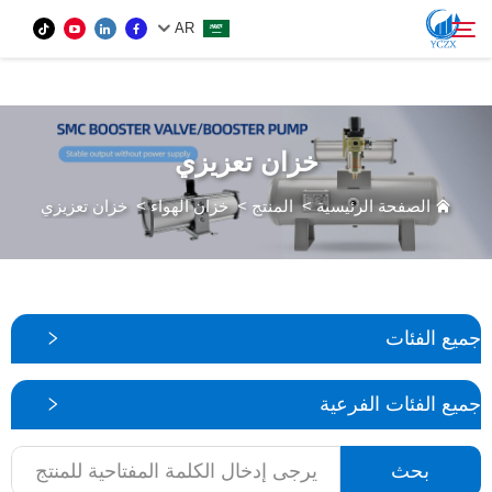
var images = document.getElementsByTagName('img'); for (var i = 0; i <
AR
images.length; i++) { if (!images[i].getAttribute('alt')) { images[i].setAttribute('alt', ''); } }
المنتج
خزان تعزيزي
بحث
من نحن
الصفحة الرئيسية
>
المنتج
>
خزان الهواء
>
خزان تعزيزي
الأخبار
اتصل بنا
جميع الفئات
جميع الفئات الفرعية
بحث