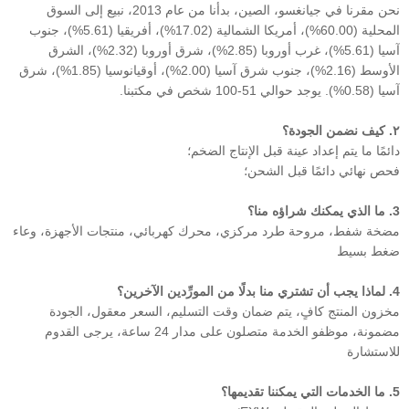
نحن مقرنا في جيانغسو، الصين، بدأنا من عام 2013، نبيع إلى السوق
المحلية (60.00%)، أمريكا الشمالية (17.02%)، أفريقيا (5.61%)، جنوب
آسيا (5.61%)، غرب أوروبا (2.85%)، شرق أوروبا (2.32%)، الشرق
الأوسط (2.16%)، جنوب شرق آسيا (2.00%)، أوقيانوسيا (1.85%)، شرق
آسيا (0.58%). يوجد حوالي 51-100 شخص في مكتبنا.
٢. كيف نضمن الجودة؟
دائمًا ما يتم إعداد عينة قبل الإنتاج الضخم؛
فحص نهائي دائمًا قبل الشحن؛
3. ما الذي يمكنك شراؤه منا؟
مضخة شفط، مروحة طرد مركزي، محرك كهربائي، منتجات الأجهزة، وعاء
ضغط بسيط
4. لماذا يجب أن تشتري منا بدلًا من المورِّدين الآخرين؟
مخزون المنتج كافٍ، يتم ضمان وقت التسليم، السعر معقول، الجودة
مضمونة، موظفو الخدمة متصلون على مدار 24 ساعة، يرجى القدوم
للاستشارة
5. ما الخدمات التي يمكننا تقديمها؟