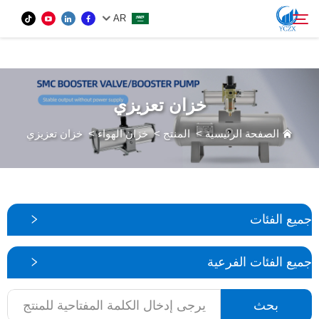
var images = document.getElementsByTagName('img'); for (var i = 0; i <
AR
images.length; i++) { if (!images[i].getAttribute('alt')) { images[i].setAttribute('alt', ''); } }
المنتج
خزان تعزيزي
بحث
من نحن
الصفحة الرئيسية
>
المنتج
>
خزان الهواء
>
خزان تعزيزي
الأخبار
اتصل بنا
جميع الفئات
جميع الفئات الفرعية
بحث