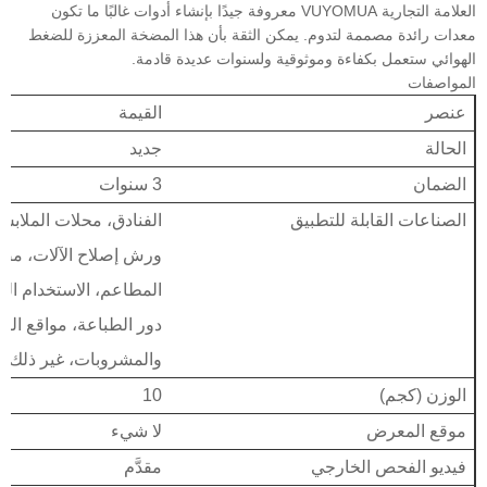
العلامة التجارية VUYOMUA معروفة جيدًا بإنشاء أدوات غالبًا ما تكون
معدات رائدة مصممة لتدوم. يمكن الثقة بأن هذا المضخة المعززة للضغط
الهوائي ستعمل بكفاءة وموثوقية ولسنوات عديدة قادمة.
المواصفات
عنصر
القيمة
الحالة
جديد
الضمان
3 سنوات
الصناعات القابلة للتطبيق
الفنادق، محلات الملابس،
ورش إصلاح الآلات، مصنع
المطاعم، الاستخدام المن
دور الطباعة، مواقع البن
والمشروبات، غير ذلك، 
الوزن (كجم)
10
موقع المعرض
لا شيء
فيديو الفحص الخارجي
مقدَّم