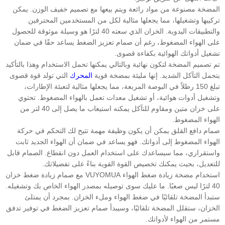
المضخة مصنوعة من مواد رائعة ويتم بيعها مع تصميم خفيف الوزن. يمكن
تركيبها وتشغيلها، مما يجعلها مثالية لكل من المستخدمين المحترفين
والتطبيقات اليدوية. الخزان الذي سعته 40 لترًا هو وسيلة موثوقة للحصول
على الهواء المضغوط، رغم أن صمام تعزيز الضغط يساعد حقًا في ضمان
تشغيل أدواتك الهوائية بكفاءة قصوى.
تم تصميم المضخة لتكون نهائية وبالتالي يمكنها تحمل الاستخدام وهذا بالتأكيد
يتحمل التآكل الشديد. إنها مليئة بمضخة قوية
المحرك
التي تولد قوة قصوى
تبلغ 150 رطلاً في البوصة المربعة، مما يجعلها مثالية لتعبئة الإطارات،
وتشغيل أدوات هوائية، أو تشغيل معدات تعمل بالهواء المضغوط. تحتوي
على خزان متين ومقاوم للتآكل يمكنه استيعاب ما يصل إلى 40 لتر من
الهواء المضغوط.
صمام دافع القلق يمكن أن يكون وظيفة مهمة تتيح لك التحكم في حركة
الهواء المضغوط إلى أدواتك. فهو يساعد في ضمان أن الهواء الجديد ثابت
واستقراري، مما سيساعدك على استخدام العمل دون انقطاع. الصمام قابل
للتعديل، بحيث يمكنك تخصيص القوة القوية بناءً على تفضيلاتك.
استخدام مضخة زيادة ضغط الهواء VUYOMUA مع صمام زيادة ضغط خزان
40 لترًا ليس صعبًا. ما عليك سوى توصيله بمصدر الهواء الخاص بك وتشغيله.
ستبدأ المضخة تلقائيًا في ضغط الهواء وملء الخزان. بمجرد أن يمتلئ
الخزان، ستقلل المضخة تلقائيًا، وسيبدأ صمام تعزيز الضغط في توفير تدفق
مستمر من الهواء لأدواتك.